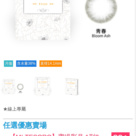
月拋
含水量38%
直徑14.1mm
★線上專屬
任選優惠賣場