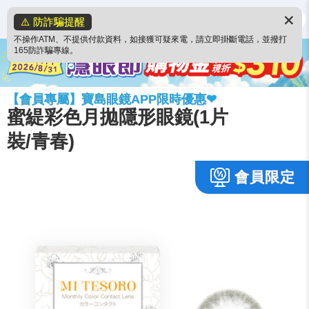
✕
⚠️ 防詐騙提醒
不操作ATM、不提供付款資料，如接獲可疑來電，請立即掛斷電話，並撥打
165防詐騙專線。
【會員專屬】寶島眼鏡APP限時優惠❤
蜜緹彩色月拋隱形眼鏡(1片
裝/青春)