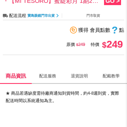
・【MI TESORO】蜜緹彩月 1副299元
GO >
配送流程
寶島眼鏡門市出貨
門市取貨
?
獲得 會員點數
點
249
原價
249
特價
商品資訊
配送服務
退貨說明
配戴教學
★ 商品若遇缺度需待廠商通知到貨時間，約4-8週到貨，實際
配送時間以系統通知為主。