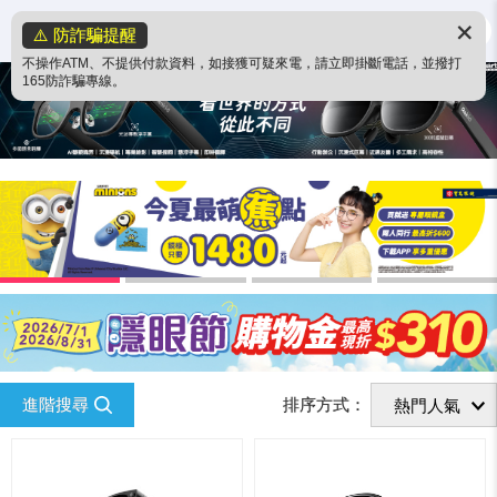
✕
⚠️ 防詐騙提醒
不操作ATM、不提供付款資料，如接獲可疑來電，請立即掛斷電話，並撥打
165防詐騙專線。
進階搜尋
排序方式：