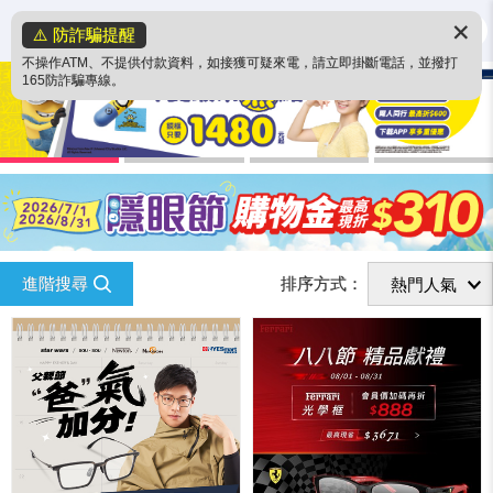
✕
⚠️ 防詐騙提醒
不操作ATM、不提供付款資料，如接獲可疑來電，請立即掛斷電話，並撥打
165防詐騙專線。
進階搜尋
排序方式：