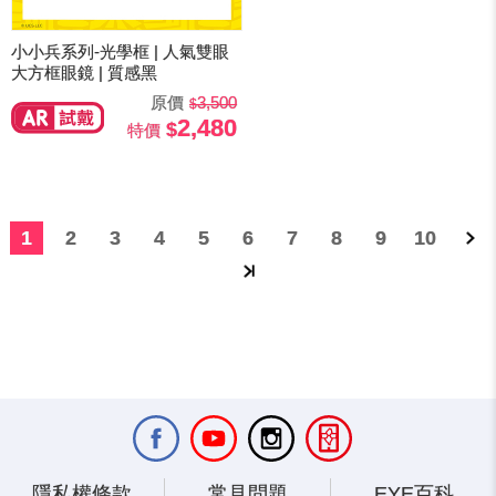
小小兵系列-光學框 | 人氣雙眼
大方框眼鏡 | 質感黑
原價
3,500
2,480
特價
1
2
3
4
5
6
7
8
9
10
隱私權條款
常見問題
EYE百科