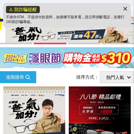
✕
⚠️ 防詐騙提醒
不操作ATM、不提供付款資料，如接獲可疑來電，請立即掛斷電話，並撥打
165防詐騙專線。
進階搜尋
排序方式：