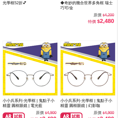
光學框52折💕
◆奇妙的幾合世界多角框 瑞士
巧可/金
原價
4,200
2,480
特價
小小兵系列-光學框 | 鬼點子小
小小兵系列-光學框 | 鬼點子小
精靈 圓框眼鏡 | 電光藍
精靈 圓框眼鏡 | 幻影咖
原價
4,900
原價
4,900