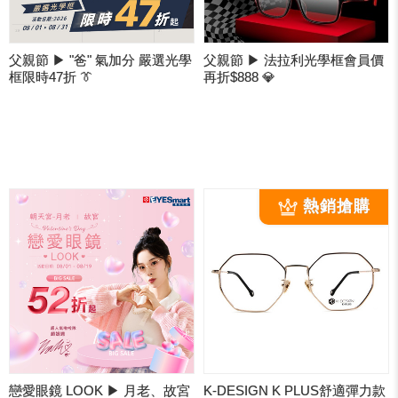
父親節 ▶ "爸" 氣加分 嚴選光學
父親節 ▶ 法拉利光學框會員價
框限時47折 👔
再折$888 💎
戀愛眼鏡 LOOK ▶ 月老、故宮
K-DESIGN K PLUS舒適彈力款