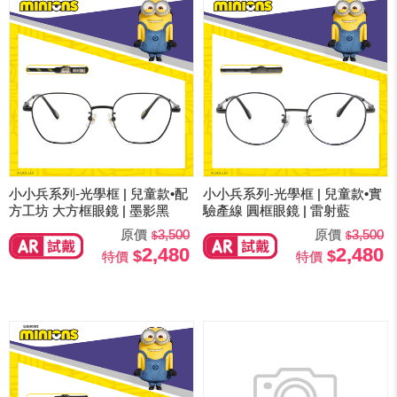
小小兵系列-光學框 | 兒童款•配
小小兵系列-光學框 | 兒童款•實
方工坊 大方框眼鏡 | 墨影黑
驗產線 圓框眼鏡 | 雷射藍
原價
3,500
原價
3,500
2,480
2,480
特價
特價