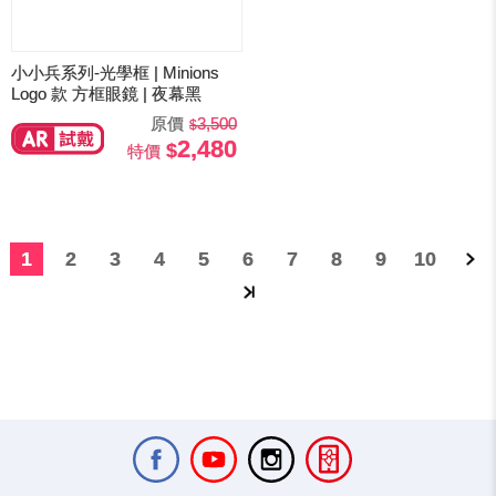
小小兵系列-光學框 | Minions
Logo 款 方框眼鏡 | 夜幕黑
原價
3,500
2,480
特價
1
2
3
4
5
6
7
8
9
10