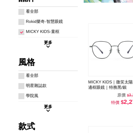
看全部
Rokid樂奇-智慧眼鏡
MICKY KIDS-童框
更多
風格
看全部
MICKY KIDS｜微笑太陽
明星雜誌款
邊框眼鏡｜特務黑/銀
原價
3
學院風
2,
特價
更多
款式