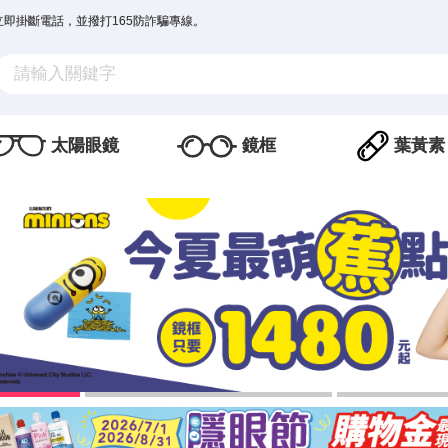
立即掛斷電話，並撥打165防詐騙專線。
太陽眼鏡
鏡框
葉黃素