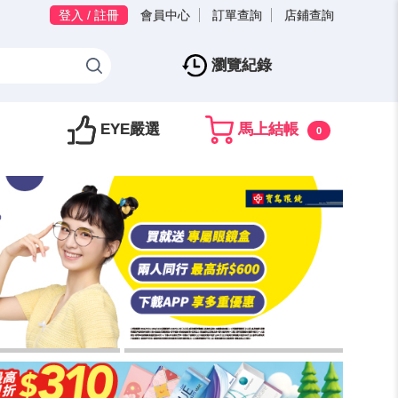
登入 / 註冊
會員中心
訂單查詢
店鋪查詢
瀏覽紀錄
EYE嚴選
馬上結帳
0