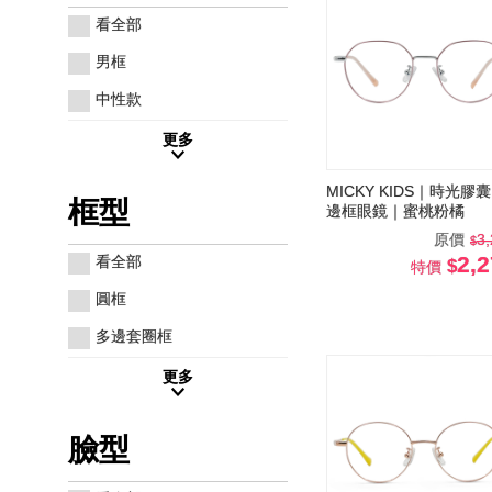
看全部
男框
中性款
更多
MICKY KIDS｜時光膠囊
框型
邊框眼鏡｜蜜桃粉橘
原價
3
2,
看全部
特價
圓框
多邊套圈框
更多
臉型