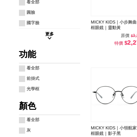
看全部
圓臉
MICKY KIDS｜小步舞曲
國字臉
框眼鏡｜靈動黃
更多
原價
3
2,
特價
功能
看全部
前掛式
光學框
顏色
看全部
MICKY KIDS｜小領航家
灰
框眼鏡｜影子黑