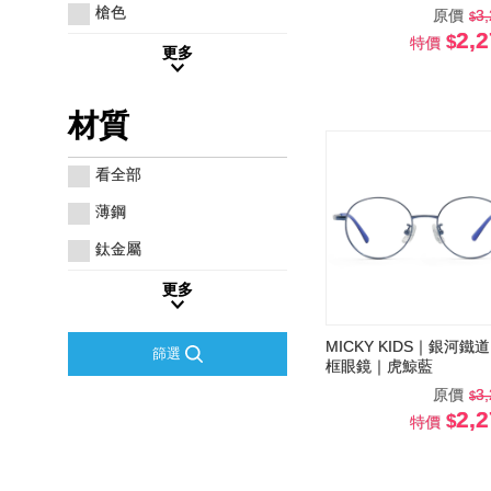
槍色
原價
3
2,
特價
更多
材質
看全部
薄鋼
鈦金屬
更多
MICKY KIDS｜銀河鐵道
篩選
框眼鏡｜虎鯨藍
原價
3
2,
特價