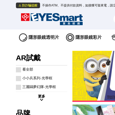
⚠️ 防詐騙提醒
不操作ATM、不提供付款資料，如接獲可疑來電，請
隱形眼鏡透明片
隱形眼鏡彩片
AR試戴
看全部
小小兵系列-光學框
三麗鷗夢幻隊-光學框
更多
品牌