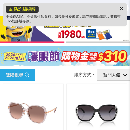
✕
⚠️ 防詐騙提醒
不操作ATM、不提供付款資料，如接獲可疑來電，請立即掛斷電話，並撥打
165防詐騙專線。
進階搜尋
排序方式：