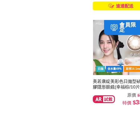
速達配送
日拋
含水量49%
直徑14.1m
美若康綻美彩色日拋型
膠隱形眼鏡(幸福棕/10片
原價
3
特價