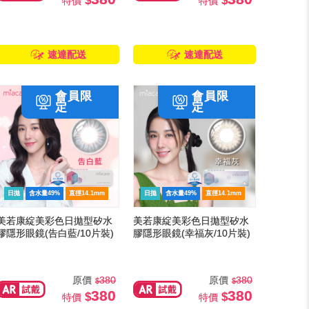
特價
特價
速達配送
速達配送
日拋
含水量49%
直徑14.1mm
日拋
含水量49%
直徑14.1mm
美若康綻美彩色日拋型矽水
美若康綻美彩色日拋型矽水
膠隱形眼鏡(告白藍/10片裝)
膠隱形眼鏡(幸福灰/10片裝)
原價
380
原價
380
380
380
特價
特價