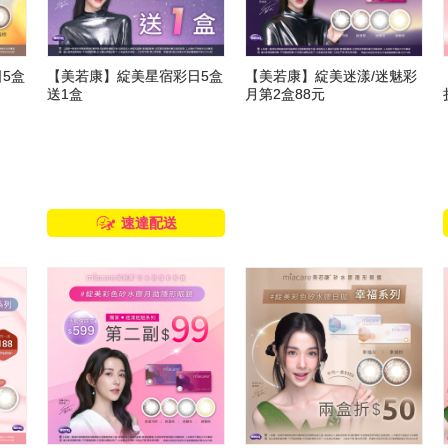
5盒
【美若康】綻美星宿彩日5盒
【美若康】綻美迷漾/迷魅彩
送1盒
月第2盒88元
速達配送