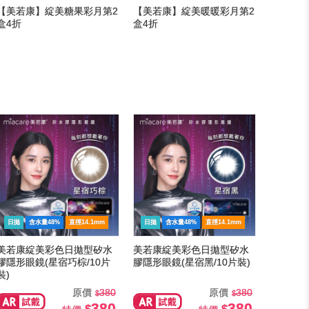
【美若康】綻美糖果彩月第2
【美若康】綻美暖暖彩月第2
盒4折
盒4折
日拋
含水量48%
直徑14.1mm
日拋
含水量48%
直徑14.1mm
美若康綻美彩色日拋型矽水
美若康綻美彩色日拋型矽水
膠隱形眼鏡(星宿巧棕/10片
膠隱形眼鏡(星宿黑/10片裝)
裝)
原價
380
原價
380
380
380