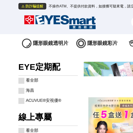
⚠️ 防詐騙提醒
不操作ATM、不提供付款資料，如接獲可疑來電，請
隱形眼鏡透明片
隱形眼鏡彩片
EYE定期配
看全部
海昌
ACUVUE®安視優®
線上專屬
看全部