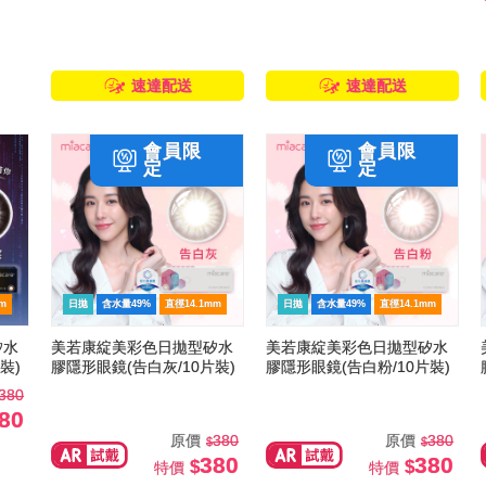
速達配送
速達配送
m
日拋
含水量49%
直徑14.1mm
日拋
含水量49%
直徑14.1mm
矽水
美若康綻美彩色日拋型矽水
美若康綻美彩色日拋型矽水
裝)
膠隱形眼鏡(告白灰/10片裝)
膠隱形眼鏡(告白粉/10片裝)
380
80
原價
380
原價
380
380
380
特價
特價