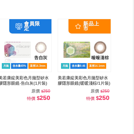
月拋
含水量45%
直徑14.3mm
月拋
含水量0.46
直徑14.1mm
美若康綻美彩色月拋型矽水
美若康綻美彩色月拋型矽水
膠隱形眼鏡-告白灰(1片裝)
膠隱形眼鏡(暖暖淺棕/1片裝)
原價
250
原價
250
250
250
特價
特價