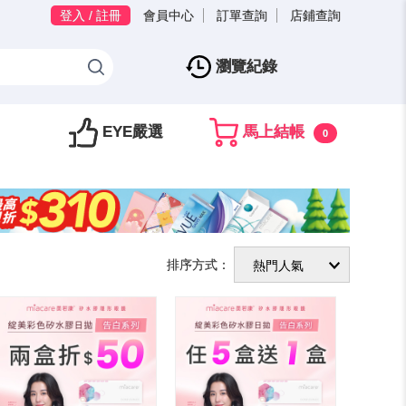
登入 / 註冊
會員中心
訂單查詢
店鋪查詢
瀏覽紀錄
EYE嚴選
馬上結帳
0
排序方式：