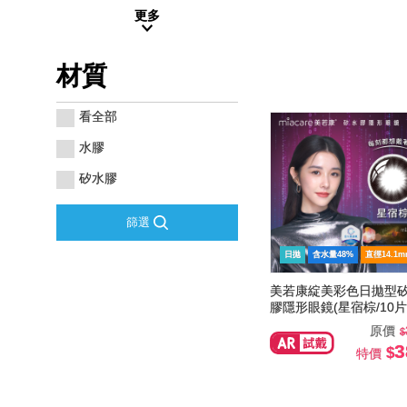
更多
材質
看全部
水膠
矽水膠
篩選
日拋
含水量48%
直徑14.1m
美若康綻美彩色日拋型
膠隱形眼鏡(星宿棕/10片
原價
3
特價