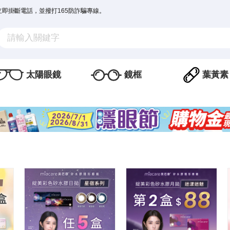
立即掛斷電話，並撥打165防詐騙專線。
太陽眼鏡
鏡框
葉黃素