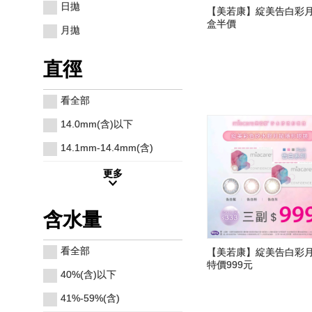
日拋
【美若康】綻美告白彩月
盒半價
月拋
直徑
看全部
14.0mm(含)以下
14.1mm-14.4mm(含)
更多
含水量
看全部
【美若康】綻美告白彩月
特價999元
40%(含)以下
41%-59%(含)