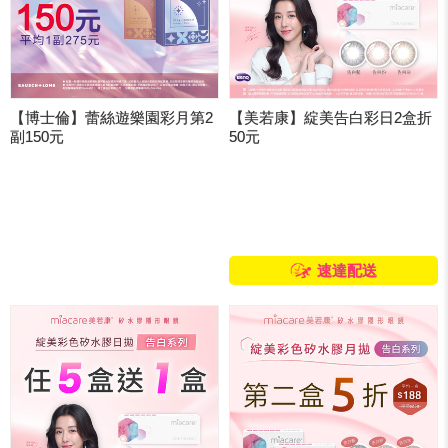
【博士倫】蕾絲遊樂園彩月第2
【美若康】綻美告白彩日2盒折
副150元
50元
速達配送