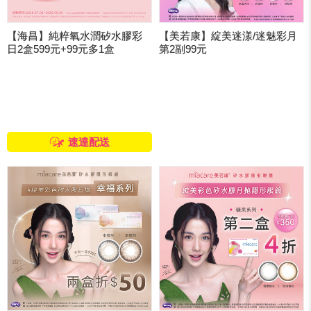
【海昌】純粹氧水潤矽水膠彩
【美若康】綻美迷漾/迷魅彩月
日2盒599元+99元多1盒
第2副99元
速達配送