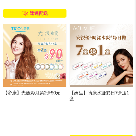
速達配送
【帝康】光漾彩月第2盒90元
【嬌生】睛漾水凝彩日7盒送1
盒