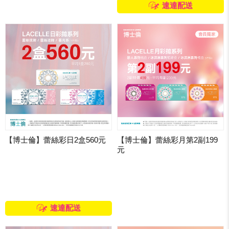
速達配送
【博士倫】蕾絲彩日2盒560元
【博士倫】蕾絲彩月第2副199
元
速達配送