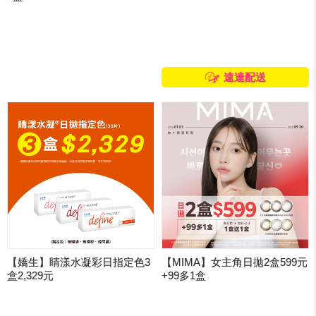
速達配送
【嬌生】睛漾水凝彩日指定色3
【MIMA】女主角日拋2盒599元
盒2,329元
+99多1盒