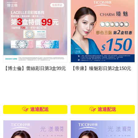
【博士倫】蕾絲彩日第3盒99元
【帝康】臻魅彩日第2盒150元
速達配送
速達配送