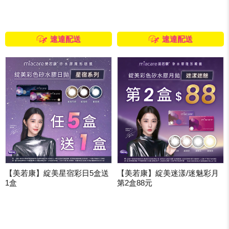
速達配送
速達配送
【美若康】綻美星宿彩日5盒送
【美若康】綻美迷漾/迷魅彩月
1盒
第2盒88元