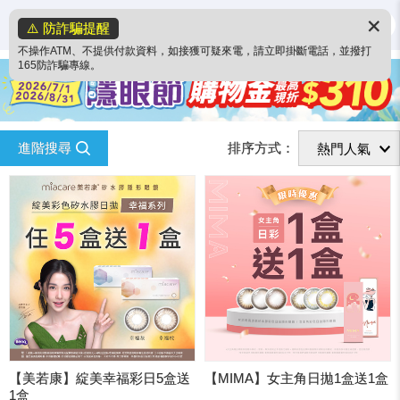
✕
⚠️ 防詐騙提醒
不操作ATM、不提供付款資料，如接獲可疑來電，請立即掛斷電話，並撥打
165防詐騙專線。
進階搜尋
排序方式：
【美若康】綻美幸福彩日5盒送
【MIMA】女主角日拋1盒送1盒
1盒