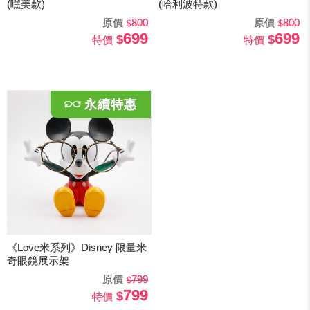
(嘿美款)
(哈利波特款)
原價
800
原價
800
699
699
特價
特價
《Love米系列》Disney 限量米
奇眼鏡展示架
原價
799
799
特價