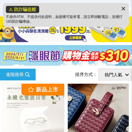
✕
⚠️ 防詐騙提醒
不操作ATM、不提供付款資料，如接獲可疑來電，請立即掛斷電話，並撥打
165防詐騙專線。
進階搜尋
排序方式：