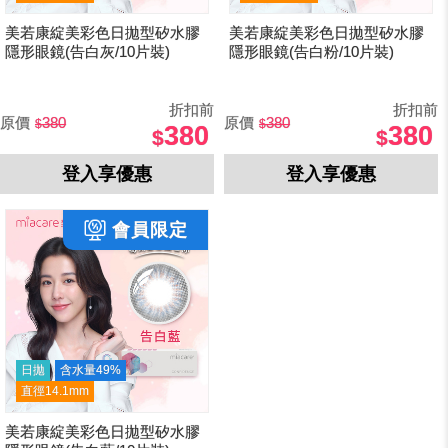
美若康綻美彩色日拋型矽水膠
美若康綻美彩色日拋型矽水膠
隱形眼鏡(告白灰/10片裝)
隱形眼鏡(告白粉/10片裝)
折扣前
折扣前
原價
380
原價
380
380
380
登入享優惠
登入享優惠
日拋
含水量49%
直徑14.1mm
美若康綻美彩色日拋型矽水膠