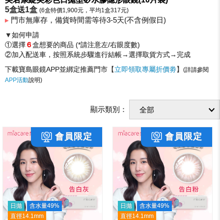
5盒送1盒
(6盒特價1,900元，平均1盒317元)
▸
門市無庫存，備貨時間需等待3-5天(不含例假日)
▼如何申請
①選擇
６
盒想要的商品 (*請注意左/右眼度數)
②加入配送車，按照系統步驟進行結帳→選擇取貨方式→完成
下載寶島眼鏡APP並綁定推薦門市【
立即領取專屬折價劵
】
(詳請參閱
APP活動
說明)
顯示類別：
日拋
含水量49%
日拋
含水量49%
直徑14.1mm
直徑14.1mm