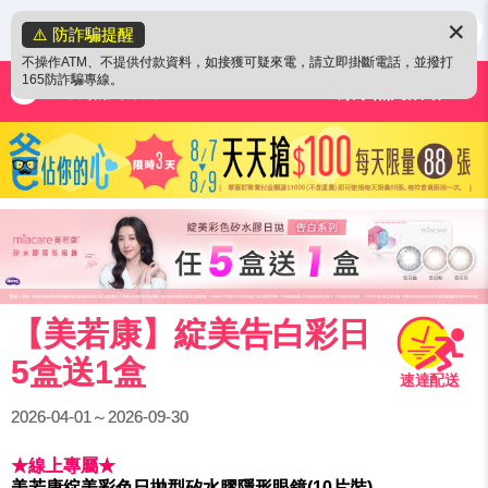
✕
⚠️ 防詐騙提醒
不操作ATM、不提供付款資料，如接獲可疑來電，請立即掛斷電話，並撥打
165防詐騙專線。
強檔/熱門活動
【美若康】綻美告白彩日
5盒送1盒
2026-04-01～2026-09-30
★線上專屬★
美若康綻美彩色日拋型矽水膠隱形眼鏡(10片裝)