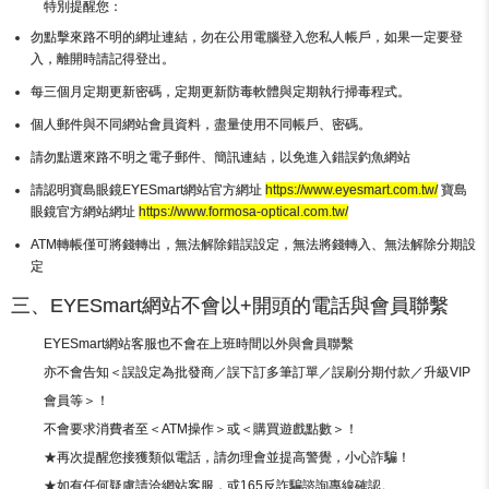
特別提醒您：
勿點擊來路不明的網址連結，勿在公用電腦登入您私人帳戶，如果一定要登
入，離開時請記得登出。
每三個月定期更新密碼，定期更新防毒軟體與定期執行掃毒程式。
個人郵件與不同網站會員資料，盡量使用不同帳戶、密碼。
請勿點選來路不明之電子郵件、簡訊連結，以免進入錯誤釣魚網站
請認明寶島眼鏡EYESmart網站官方網址
https://www.eyesmart.com.tw/
寶島
眼鏡官方網站網址
https://www.formosa-optical.com.tw/
ATM轉帳僅可將錢轉出，無法解除錯誤設定，無法將錢轉入、無法解除分期設
定
三、EYESmart網站不會以+開頭的電話與會員聯繫
EYESmart網站客服也不會在上班時間以外與會員聯繫
亦不會告知＜誤設定為批發商／誤下訂多筆訂單／誤刷分期付款／升級VIP
會員等＞！
不會要求消費者至＜ATM操作＞或＜購買遊戲點數＞！
★再次提醒您接獲類似電話，請勿理會並提高警覺，小心詐騙！
★如有任何疑慮請洽網站客服，或165反詐騙諮詢專線確認。