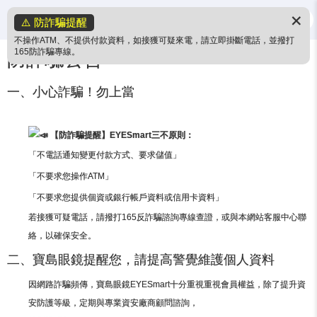
✕
⚠️ 防詐騙提醒
不操作ATM、不提供付款資料，如接獲可疑來電，請立即掛斷電話，並撥打
165防詐騙專線。
防詐騙公告
一、小心詐騙！勿上當
【防詐騙提醒】EYESmart三不原則：
「不電話通知變更付款方式、要求儲值」
「不要求您操作ATM」
「不要求您提供個資或銀行帳戶資料或信用卡資料」
若接獲可疑電話，請撥打165反詐騙諮詢專線查證，或與本網站客服中心聯
絡，以確保安全。
二、寶島眼鏡提醒您，請提高警覺維護個人資料
因網路詐騙頻傳，寶島眼鏡EYESmart十分重視重視會員權益，除了提升資
安防護等級，定期與專業資安廠商顧問諮詢，