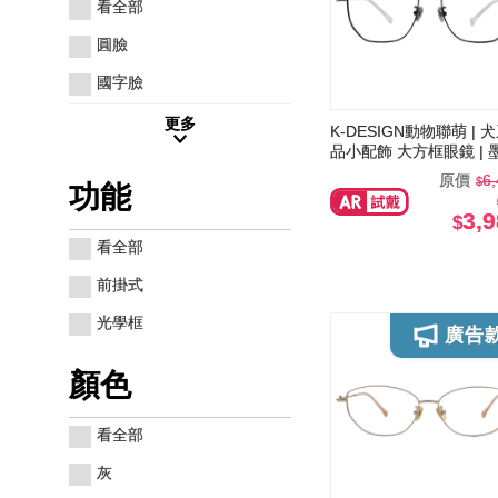
看全部
圓臉
國字臉
更多
K-DESIGN動物聯萌 | 
品小配飾 大方框眼鏡 | 
原價
6
功能
3,
看全部
前掛式
光學框
顏色
看全部
灰