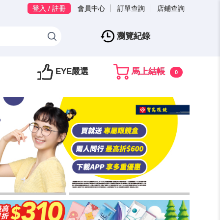
登入 / 註冊
會員中心
訂單查詢
店鋪查詢
瀏覽紀錄
EYE嚴選
馬上結帳
0