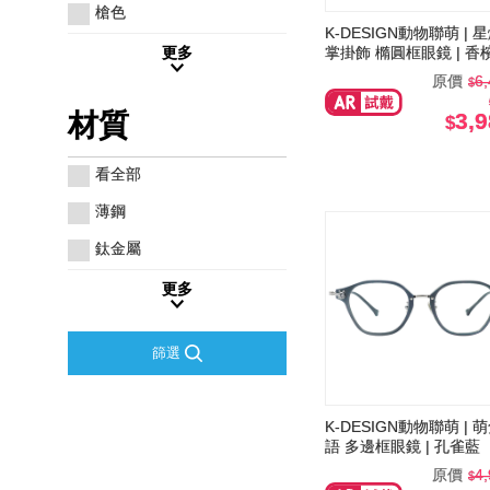
槍色
K-DESIGN動物聯萌 | 
掌掛飾 橢圓框眼鏡 | 香
更多
原價
6
3,
材質
看全部
薄鋼
鈦金屬
更多
篩選
K-DESIGN動物聯萌 | 
語 多邊框眼鏡 | 孔雀藍
原價
4