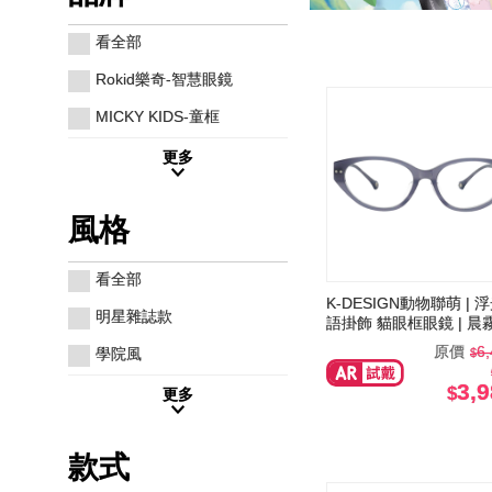
看全部
Rokid樂奇-智慧眼鏡
MICKY KIDS-童框
更多
風格
看全部
K-DESIGN動物聯萌 | 
明星雜誌款
語掛飾 貓眼框眼鏡 | 晨
原價
6
學院風
3,
更多
款式