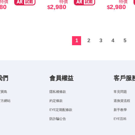
特價
特價
特價
980
2,980
2,980
1
2
3
4
5
我們
會員權益
客戶服
選寶島
隱私權條款
常見問題
官方網站
約定條款
退換貨流程
EYE定期配條款
新手教學
防詐騙公告
EYE百科