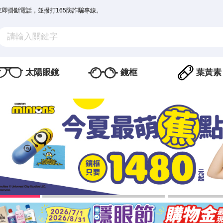
立即掛斷電話，並撥打165防詐騙專線。
太陽眼鏡
鏡框
葉黃素