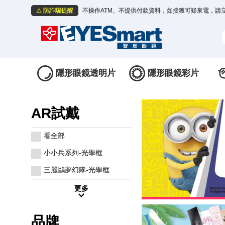
⚠️ 防詐騙提醒
不操作ATM、不提供付款資料，如接獲可疑來電，請
隱形眼鏡透明片
隱形眼鏡彩片
AR試戴
看全部
小小兵系列-光學框
三麗鷗夢幻隊-光學框
更多
品牌