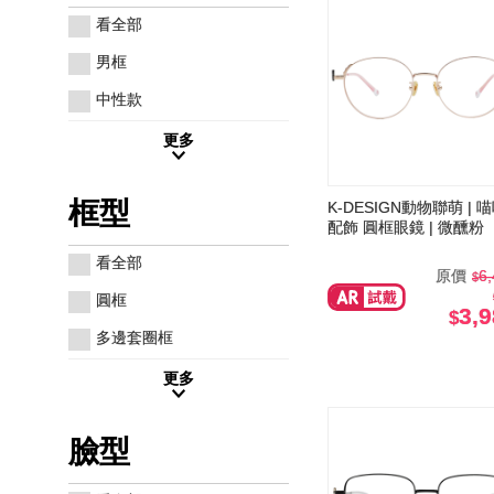
看全部
男框
中性款
更多
框型
K-DESIGN動物聯萌 | 
配飾 圓框眼鏡 | 微醺粉
看全部
原價
6
圓框
3,
多邊套圈框
更多
臉型