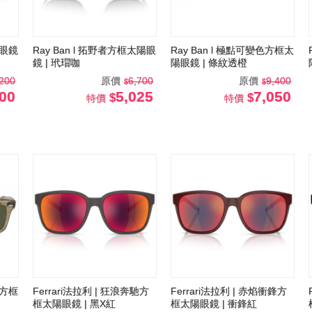
陽眼鏡
Ray Ban l 拓野者方框太陽眼
Ray Ban l 極點可變色方框太
鏡 | 玳瑁咖
陽眼鏡 | 條紋透橙
,200
原價
6,700
原價
9,400
400
5,025
7,050
特價
特價
色方框
Ferrari法拉利 | 狂浪奔馳方
Ferrari法拉利 | 赤焰衝鋒方
框太陽眼鏡 | 黑X紅
框太陽眼鏡 | 衝鋒紅