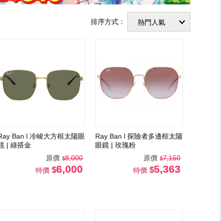
排序方式：
Ray Ban l 冷峻大方框太陽眼
Ray Ban l 探險者多邊框太陽
鏡 | 綠搭金
眼鏡 | 玫瑰粉
原價
8,000
原價
7,150
6,000
5,363
特價
特價