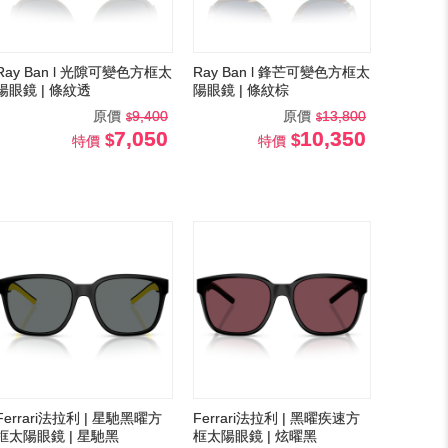
Ray Ban l 光隙可變色方框太
Ray Ban l 鋒芒可變色方框太
陽眼鏡 | 條紋透
陽眼鏡 | 條紋棕
原價
9,400
原價
13,800
7,050
10,350
特價
特價
Ferrari法拉利 | 星馳黑曜方
Ferrari法拉利 | 黑曜疾速方
框太陽眼鏡 | 星馳黑
框太陽眼鏡 | 炫曜黑