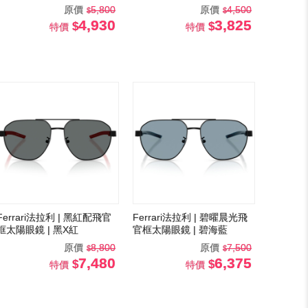
原價
5,800
原價
4,500
4,930
3,825
特價
特價
Ferrari法拉利 | 黑紅配飛官
Ferrari法拉利 | 碧曜晨光飛
框太陽眼鏡 | 黑X紅
官框太陽眼鏡 | 碧海藍
原價
8,800
原價
7,500
7,480
6,375
特價
特價