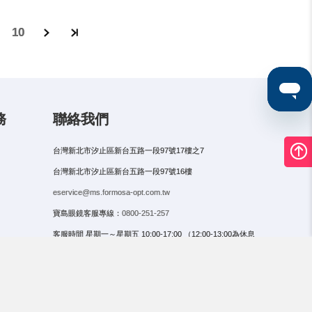
10
務
聯絡我們
台灣新北市汐止區新台五路一段97號17樓之7
台灣新北市汐止區新台五路一段97號16樓
eservice@ms.formosa-opt.com.tw
寶島眼鏡客服專線：
0800-251-257
客服時間 星期一～星期五 10:00-17:00 （12:00-13:00為休息
時間），不含國定例假日