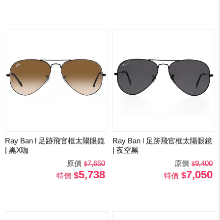
Ray Ban l 足跡飛官框太陽眼鏡
Ray Ban l 足跡飛官框太陽眼鏡
| 黑X咖
| 夜空黑
原價
7,650
原價
9,400
5,738
7,050
特價
特價