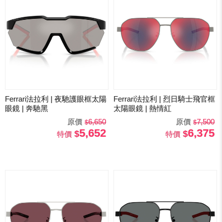
Ferrari法拉利 | 夜馳護眼框太陽
Ferrari法拉利 | 烈日騎士飛官框
眼鏡 | 奔馳黑
太陽眼鏡 | 熱情紅
原價
6,650
原價
7,500
5,652
6,375
特價
特價