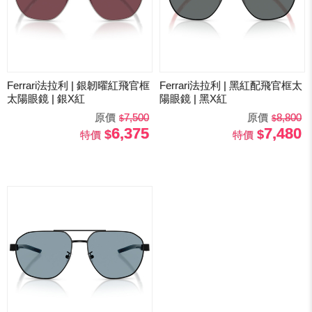
Ferrari法拉利 | 銀韌曜紅飛官框
Ferrari法拉利 | 黑紅配飛官框太
太陽眼鏡 | 銀X紅
陽眼鏡 | 黑X紅
原價
7,500
原價
8,800
6,375
7,480
特價
特價