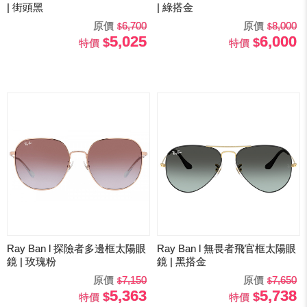
| 街頭黑
| 綠搭金
原價
6,700
原價
8,000
5,025
6,000
特價
特價
Ray Ban l 探險者多邊框太陽眼
Ray Ban l 無畏者飛官框太陽眼
鏡 | 玫瑰粉
鏡 | 黑搭金
原價
7,150
原價
7,650
5,363
5,738
特價
特價