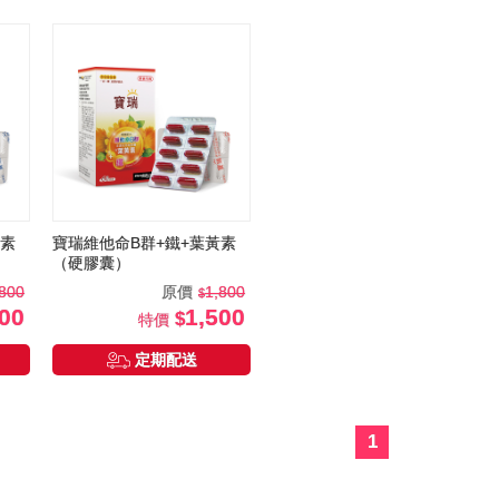
黃素
寶瑞維他命B群+鐵+葉黃素
（硬膠囊）
,800
原價
1,800
500
1,500
特價
定期配送
1