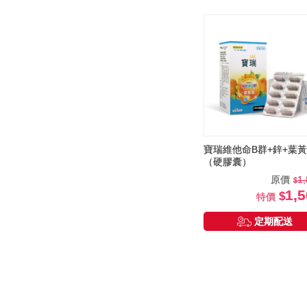
寶瑞維他命B群+鋅+葉
（硬膠囊）
原價
1
1,
特價
定期配送