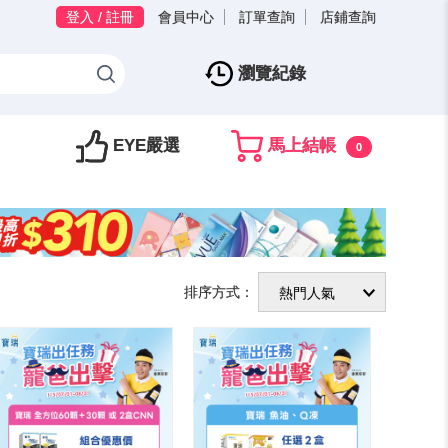
登入 / 註冊
會員中心
訂單查詢
店鋪查詢
瀏覽紀錄
EYE嚴選
馬上結帳
0
排序方式：