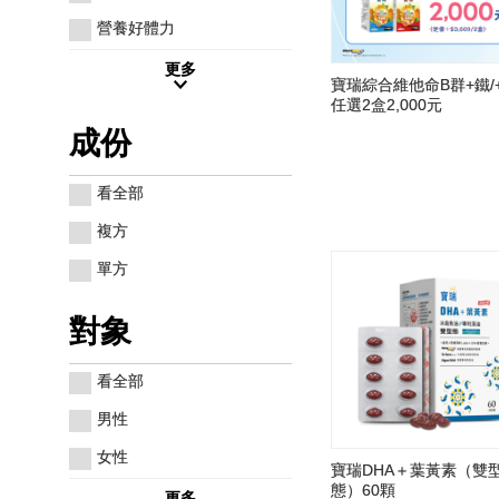
營養好體力
更多
寶瑞綜合維他命B群+鐵/
任選2盒2,000元
成份
看全部
複方
單方
對象
看全部
男性
女性
寶瑞DHA＋葉黃素（雙
態）60顆
更多