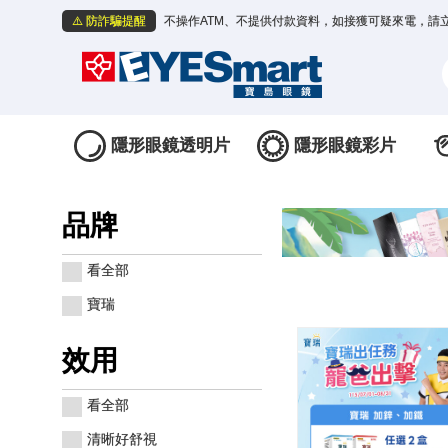
⚠️ 防詐騙提醒
不操作ATM、不提供付款資料，如接獲可疑來電，請
隱形眼鏡透明片
隱形眼鏡彩片
品牌
看全部
寶瑞
效用
看全部
清晰好舒視