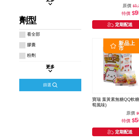
原價
1
9
特價
劑型
定期配送
看全部
膠囊
粉劑
更多
篩選
寶瑞 葉黃素無糖QQ軟糖
萄風味)
原價
5
特價
定期配送