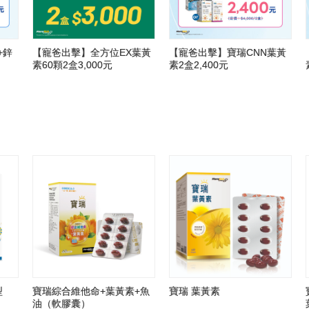
+鋅
【寵爸出擊】全方位EX葉黃
【寵爸出擊】寶瑞CNN葉黃
素60顆2盒3,000元
素2盒2,400元
型
寶瑞綜合維他命+葉黃素+魚
寶瑞 葉黃素
油（軟膠囊）