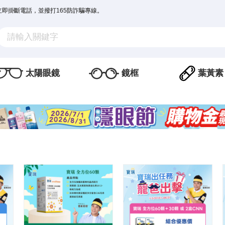
立即掛斷電話，並撥打165防詐騙專線。
太陽眼鏡
鏡框
葉黃素