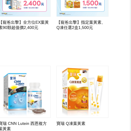
【寵爸出擊】全方位EX葉黃
【寵爸出擊】指定葉黃素、
素90顆超值價2,400元
Q凍任選2盒1,500元
寶瑞 CNN Lutein 西恩複方
寶瑞 Q凍葉黃素
葉黃素