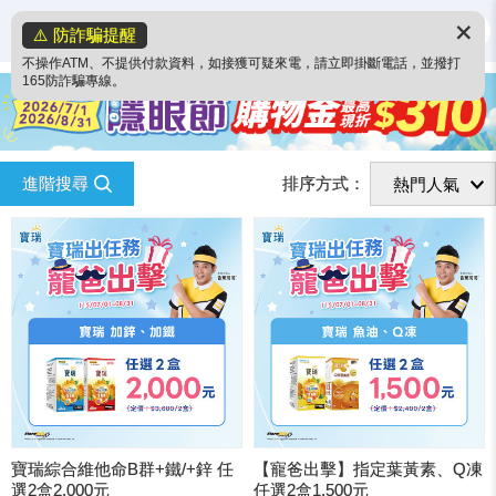
✕
⚠️ 防詐騙提醒
不操作ATM、不提供付款資料，如接獲可疑來電，請立即掛斷電話，並撥打
165防詐騙專線。
進階搜尋
排序方式：
寶瑞綜合維他命B群+鐵/+鋅 任
【寵爸出擊】指定葉黃素、Q凍
選2盒2,000元
任選2盒1,500元