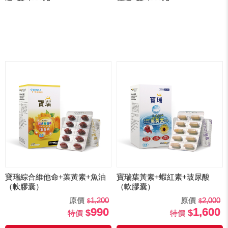
寶瑞綜合維他命+葉黃素+魚油
寶瑞葉黃素+蝦紅素+玻尿酸
（軟膠囊）
（軟膠囊）
原價
1,200
原價
2,000
990
1,600
特價
特價