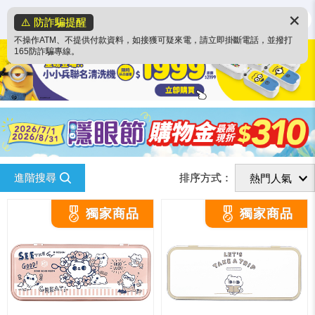
✕
⚠️ 防詐騙提醒
不操作ATM、不提供付款資料，如接獲可疑來電，請立即掛斷電話，並撥打
165防詐騙專線。
進階搜尋
排序方式：