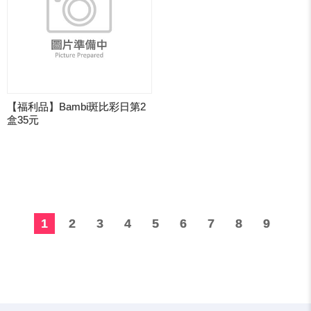
【福利品】Bambi斑比彩日第2
盒35元
1
2
3
4
5
6
7
8
9