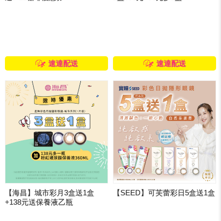
速達配送
速達配送
【海昌】城市彩月3盒送1盒
【SEED】可芙蕾彩日5盒送1盒
+138元送保養液乙瓶