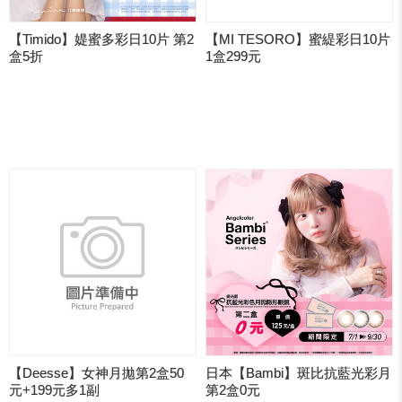
【Timido】媞蜜多彩日10片 第2
【MI TESORO】蜜緹彩日10片
盒5折
1盒299元
【Deesse】女神月拋第2盒50
日本【Bambi】斑比抗藍光彩月
元+199元多1副
第2盒0元