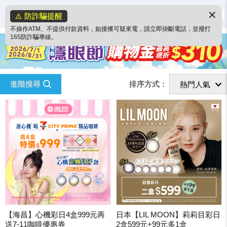
✕
⚠️ 防詐騙提醒
不操作ATM、不提供付款資料，如接獲可疑來電，請立即掛斷電話，並撥打
165防詐騙專線。
進階搜尋
排序方式：
【海昌】心機彩日4盒999元再
日本【LIL MOON】莉莉目彩日
送7-11咖啡優惠券
2盒599元+99元多1盒