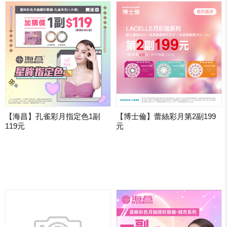
【海昌】孔雀彩月指定色1副
【博士倫】蕾絲彩月第2副199
119元
元