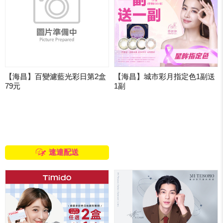
【海昌】百變濾藍光彩日第2盒
【海昌】城市彩月指定色1副送
79元
1副
速達配送