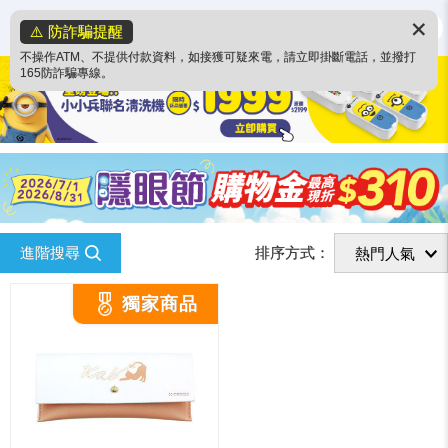
✕
⚠️ 防詐騙提醒
不操作ATM、不提供付款資料，如接獲可疑來電，請立即掛斷電話，並撥打
165防詐騙專線。
進階搜尋
排序方式：