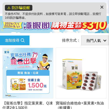
✕
⚠️ 防詐騙提醒
不操作ATM、不提供付款資料，如接獲可疑來電，請立即掛斷電話，並撥打
165防詐騙專線。
進階搜尋
排序方式：
【寵爸出擊】指定葉黃素、Q凍
寶瑞綜合維他命+葉黃素+魚油
任選2盒1,500元
（軟膠囊）