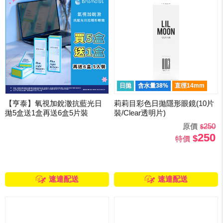
日拋
含水量38%
直徑14mm
【亨泰】氧視加銳澈抗藍光日
莉莉目彩色日拋隱形眼鏡(10片
拋5盒送1盒再送6盒5片裝
裝/Clear透明片)
原價
250
250
特價
速達配送
速達配送