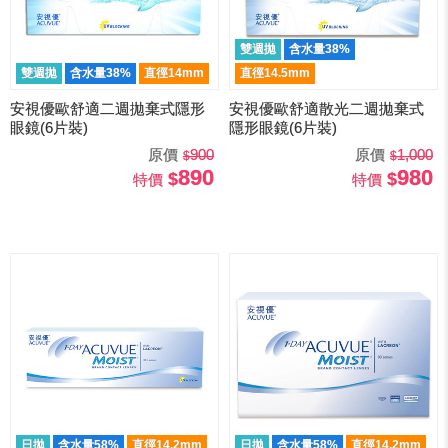
雙週拋
含水量38%
雙週拋
含水量38%
直徑14mm
直徑14.5mm
安視優歐舒適二週拋棄式隱形
安視優歐舒適散光二週拋棄式
眼鏡(6片裝)
隱形眼鏡(6片裝)
原價
900
原價
1,000
890
980
特價
特價
日拋
含水量58%
直徑14.2mm
日拋
含水量58%
直徑14.2mm