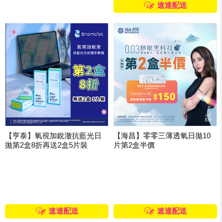
速達配送
【亨泰】氧視加銳澈抗藍光日
【海昌】零零三薄透氧日拋10
拋第2盒8折再送2盒5片裝
片第2盒半價
速達配送
速達配送