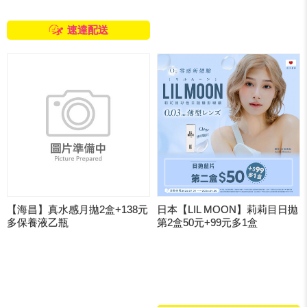
速達配送
【海昌】真水感月拋2盒+138元
日本【LIL MOON】莉莉目日拋
多保養液乙瓶
第2盒50元+99元多1盒