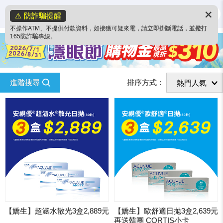
✕
⚠️ 防詐騙提醒
不操作ATM、不提供付款資料，如接獲可疑來電，請立即掛斷電話，並撥打
165防詐騙專線。
進階搜尋
排序方式：
【嬌生】超涵水散光3盒2,889元
【嬌生】歐舒適日拋3盒2,639元
再送韓團 CORTIS小卡