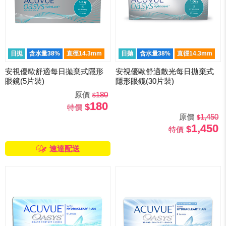
日拋
含水量38%
直徑14.3mm
日抛
含水量38%
直徑14.3mm
安視優歐舒適每日拋棄式隱形
安視優歐舒適散光每日拋棄式
眼鏡(5片裝)
隱形眼鏡(30片裝)
原價
180
180
特價
原價
1,450
1,450
特價
速達配送