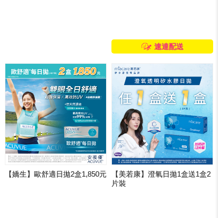
速達配送
【嬌生】歐舒適日拋2盒1,850元
【美若康】澄氧日拋1盒送1盒2
片裝