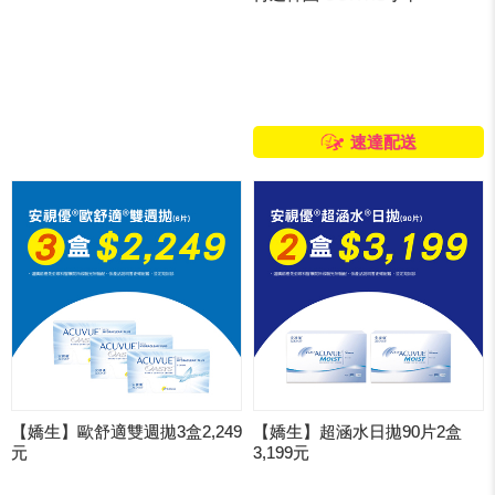
速達配送
【嬌生】歐舒適雙週拋3盒2,249
【嬌生】超涵水日拋90片2盒
元
3,199元