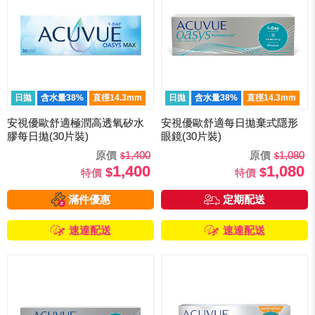
日拋
含水量38%
直徑14.3mm
日拋
含水量38%
直徑14.3mm
安視優歐舒適極潤高透氧矽水
安視優歐舒適每日拋棄式隱形
膠每日拋(30片裝)
眼鏡(30片裝)
原價
1,400
原價
1,080
1,400
1,080
特價
特價
滿件優惠
定期配送
速達配送
速達配送