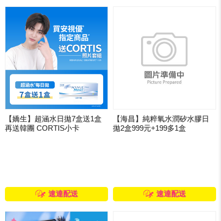
【嬌生】超涵水日拋7盒送1盒
【海昌】純粹氧水潤矽水膠日
再送韓團 CORTIS小卡
拋2盒999元+199多1盒
速達配送
速達配送