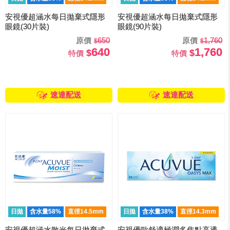
安視優超涵水每日拋棄式隱形
安視優超涵水每日拋棄式隱形
眼鏡(30片裝)
眼鏡(90片裝)
原價
650
原價
1,760
640
1,760
特價
特價
速達配送
速達配送
日拋
含水量58%
直徑14.5mm
日拋
含水量38%
直徑14.3mm
安視優超涵水散光每日拋棄式
安視優歐舒適極潤多焦點高透