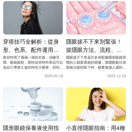
家認...
穿搭技巧全解析：從身
隱眼拔不下來別緊張！
形、色系、配件運用，
拔隱眼方法、流程、注
建立你的時尚美學
意事項一篇解析
逛街時買了滿滿一袋的衣服，項鍊耳
隱眼拔不下來是許多有配戴隱形眼鏡習
環、眼鏡鏡框，期待這些時尚單品可以
慣的人都曾遇過的困擾，當隱眼黏住表
為自己帶來久違的時尚大變身，回到家
面無法順利取下時，確實會讓人感到焦
一件件拿出來後，卻不知道怎麼把這些
慮、不安。在這篇文章裡，小寶將為大
2026-05-18
2025-12-24
單品和現有服飾做搭配？現在就讓小寶
家詳細說明隱眼拔不下來的可能原因、
來解決你的疑惑，和你分享新手...
應對方式，以及拔除隱眼的適...
隱形眼鏡保養液使用指
小直徑隱眼指南：用4種