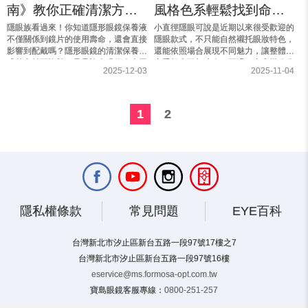
南》教你正確清潔方
風格色系輕鬆找到命定
法，避開NG行為！
款美瞳！
隱眼族看過來！你知道隱形眼鏡保養液
小直徑隱眼可說是近期以來很受歡迎的
不僅關係到鏡片的使用壽命，還會直接
隱眼款式，不只能自然襯托眼妝特色，
影響到配戴嗎？隱形眼鏡的清潔保養方
還能依照場合展現不同魅力，讓整體妝
式其實並不複雜，只是許多現代人會因
容看起來更加迷人！不過，究竟幾公分
2025-12-03
2025-11-04
生活忙碌而忽略了細節，容易導致鏡片
才是所謂的小直徑隱眼？隱眼直徑與著
損耗或配戴不適。本文將帶你...
色直徑又各自代表什麼？本文...
1
2
隱私權條款
常見問題
EYE百科
台灣新北市汐止區新台五路一段97號17樓之7
台灣新北市汐止區新台五路一段97號16樓
eservice@ms.formosa-opt.com.tw
寶島眼鏡客服專線：
0800-251-257