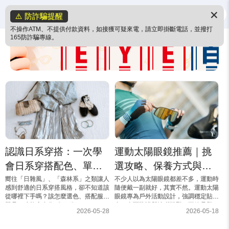
✕
⚠️ 防詐騙提醒
不操作ATM、不提供付款資料，如接獲可疑來電，請立即掛斷電話，並撥打
165防詐騙專線。
認識日系穿搭：一次學
運動太陽眼鏡推薦｜挑
會日系穿搭配色、單品
選攻略、保養方式與人
與隱眼搭配重點！
氣款式一次看
嚮往「日雜風」、「森林系」之類讓人
不少人以為太陽眼鏡都差不多，運動時
感到舒適的日系穿搭風格，卻不知道該
隨便戴一副就好，其實不然。運動太陽
從哪裡下手嗎？該怎麼選色、搭配服裝
眼鏡專為戶外活動設計，強調穩定貼
單品，才能穿出像《ViVi》、
合、全面防護與清晰視野，不管是登
2026-05-28
2026-05-18
《FUDGE》雜誌那樣優雅、溫柔氣質
山、跑步、騎車或水上活動，都能讓雙
的日系時尚風格呢？今天就讓小寶帶大
眼更安全舒適。本文將帶你了解運...