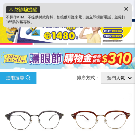
✕
⚠️ 防詐騙提醒
不操作ATM、不提供付款資料，如接獲可疑來電，請立即掛斷電話，並撥打
165防詐騙專線。
進階搜尋
排序方式：