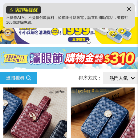
✕
⚠️ 防詐騙提醒
不操作ATM、不提供付款資料，如接獲可疑來電，請立即掛斷電話，並撥打
165防詐騙專線。
進階搜尋
排序方式：