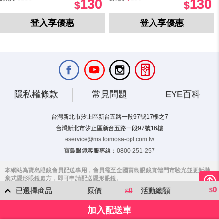
130
130
登入享優惠
登入享優惠
隱私權條款
常見問題
EYE百科
台灣新北市汐止區新台五路一段97號17樓之7
台灣新北市汐止區新台五路一段97號16樓
eservice@ms.formosa-opt.com.tw
寶島眼鏡客服專線：
0800-251-257
0
已選擇商品
原價
0
活動總額
加入配送車
【海昌】城市彩月指定色1副送1副