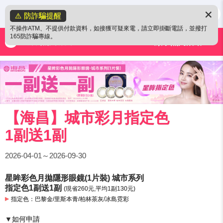
✕
⚠️ 防詐騙提醒
不操作ATM、不提供付款資料，如接獲可疑來電，請立即掛斷電話，並撥打
165防詐騙專線。
強檔/熱門活動
【海昌】城市彩月指定色
1副送1副
2026-04-01～2026-09-30
星眸彩色月拋隱形眼鏡(1片裝) 城市系列
指定色1副送1副
(現省260元,平均1副130元)
▸
指定色：巴黎金/里斯本青/柏林茶灰/冰島霓彩
▼如何申請