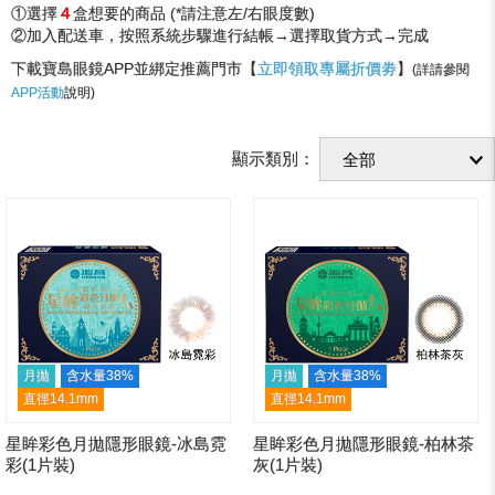
①選擇
４
盒想要的商品 (*請注意左/右眼度數)
②加入配送車，按照系統步驟進行結帳→選擇取貨方式→完成
下載寶島眼鏡APP並綁定推薦門市【
立即領取專屬折價劵
】
(詳請參閱
APP活動
說明)
顯示類別：
月拋
含水量38%
月拋
含水量38%
直徑14.1mm
直徑14.1mm
星眸彩色月拋隱形眼鏡-冰島霓
星眸彩色月拋隱形眼鏡-柏林茶
彩(1片裝)
灰(1片裝)