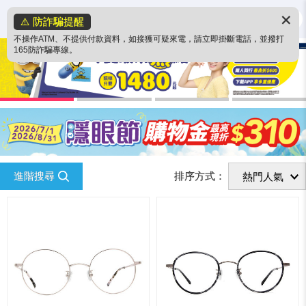
✕
⚠️ 防詐騙提醒
不操作ATM、不提供付款資料，如接獲可疑來電，請立即掛斷電話，並撥打
165防詐騙專線。
進階搜尋
排序方式：