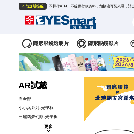
⚠️ 防詐騙提醒
不操作ATM、不提供付款資料，如接獲可疑來電，請
隱形眼鏡透明片
隱形眼鏡彩片
AR試戴
看全部
小小兵系列-光學框
三麗鷗夢幻隊-光學框
更多