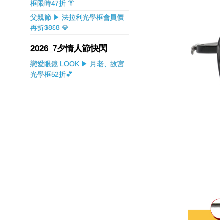
框限時47折 👔
父親節 ▶ 法拉利光學框會員價
再折$888 💎
2026_7夕情人節快閃
戀愛眼鏡 LOOK ▶ 月老、故宮
光學框52折💕