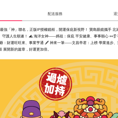
配送服務
退
宮 最強「神」聯名，正版IP授權鏡框，開運保庇新視野！ 寶島眼鏡攜手 
守護人生順遂！ 🌊 海洋女神——媽祖：保庇 平安健康、事事順心 👀👂
虎爺：財運旺旺來、事業亨通 🖋️ 神來一筆——文昌帝君：上榜 學業進步
框 展開新的篇章，好運更加倍。