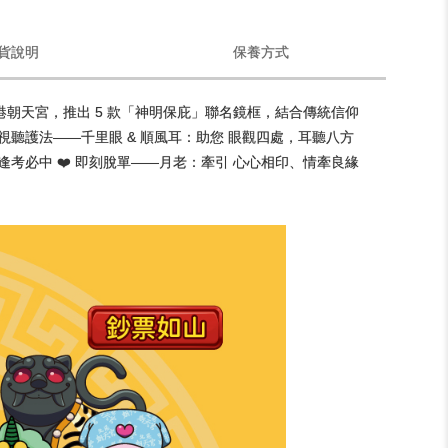
貨說明
保養方式
北港朝天宮，推出 5 款「神明保庇」聯名鏡框，結合傳統信仰
 視聽護法——千里眼 & 順風耳：助您 眼觀四處，耳聽八方
、逢考必中 ❤️ 即刻脫單——月老：牽引 心心相印、情牽良緣