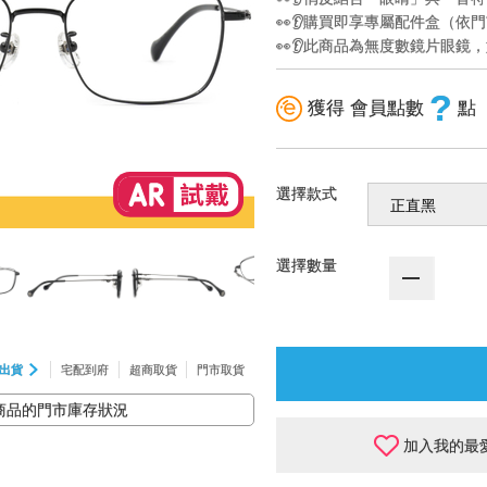
👀👂購買即享專屬配件盒（依
👀👂此商品為無度數鏡片眼
?
獲得 會員點數
點
選擇款式
選擇數量
出貨
宅配到府
超商取貨
門市取貨
商品的門市庫存狀況
加入我的最