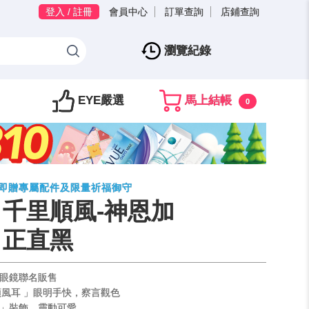
登入 / 註冊
會員中心
訂單查詢
店鋪查詢
瀏覽紀錄
EYE嚴選
馬上結帳
0
買即贈專屬配件及限量祈福御守
| 千里順風-神恩加
 正直黑
島眼鏡聯名販售
 順風耳 」眼明手快，察言觀色
符」裝飾，靈動可愛