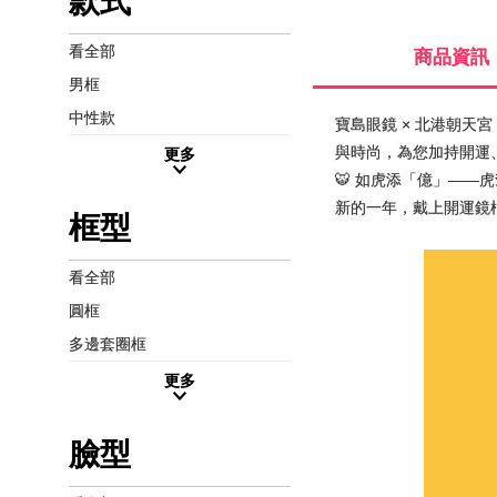
款式
看全部
商品資訊
男框
中性款
寶島眼鏡 × 北港朝天
與時尚，為您加持開運、
更多
🐯 如虎添「億」——
新的一年，戴上開運鏡
框型
看全部
圓框
多邊套圈框
更多
臉型