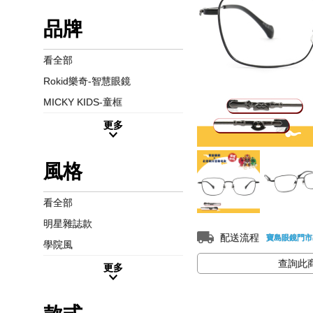
品牌
看全部
Rokid樂奇-智慧眼鏡
MICKY KIDS-童框
更多
風格
看全部
明星雜誌款
配送流程
寶島眼鏡門市
學院風
查詢此
更多