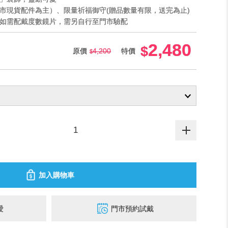
門市現貨配件為主）、限量祈福御守(贈品數量有限，送完為止)
鏡，如需配戴度數鏡片，需另自行至門市驗配
2,480
原價
4,200
特價
加入購物車
愛
門市預約試戴