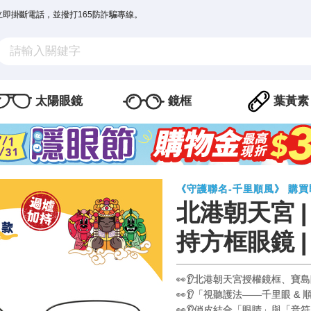
立即掛斷電話，並撥打165防詐騙專線。
太陽眼鏡
鏡框
葉黃素
《守護聯名-千里順風》 購
北港朝天宮 
持方框眼鏡 |
👀👂北港朝天宮授權鏡框、寶
👀👂「視聽護法——千里眼 &
👀👂俏皮結合「眼睛」與「音