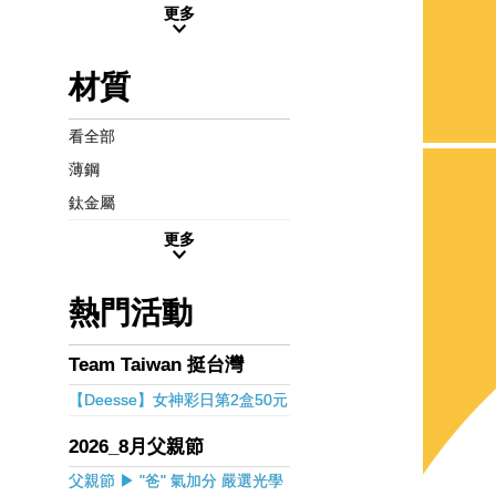
更多
材質
看全部
薄鋼
鈦金屬
更多
熱門活動
Team Taiwan 挺台灣
【Deesse】女神彩日第2盒50元
2026_8月父親節
父親節 ▶ "爸" 氣加分 嚴選光學