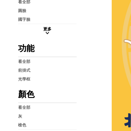
看全部
圓臉
國字臉
更多
功能
看全部
前掛式
光學框
顏色
看全部
灰
槍色