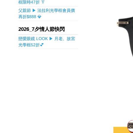
框限時47折 👔
父親節 ▶ 法拉利光學框會員價
再折$888 💎
2026_7夕情人節快閃
戀愛眼鏡 LOOK ▶ 月老、故宮
光學框52折💕