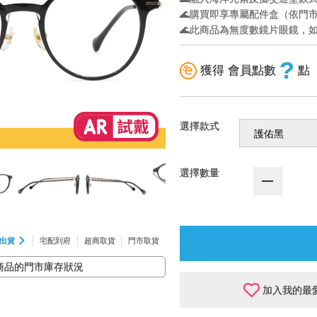
🌊購買即享專屬配件盒（依門
🌊此商品為無度數鏡片眼鏡，
?
獲得 會員點數
點
選擇款式
選擇數量
出貨
宅配到府
超商取貨
門市取貨
商品的門市庫存狀況
加入我的最