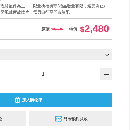
市現貨配件為主）、限量祈福御守(贈品數量有限，送完為止)
如需配戴度數鏡片，需另自行至門市驗配
2,480
原價
4,200
特價
加入購物車
愛
門市預約試戴