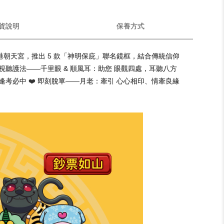
貨說明
保養方式
北港朝天宮，推出 5 款「神明保庇」聯名鏡框，結合傳統信仰
 視聽護法——千里眼 & 順風耳：助您 眼觀四處，耳聽八方
、逢考必中 ❤️ 即刻脫單——月老：牽引 心心相印、情牽良緣