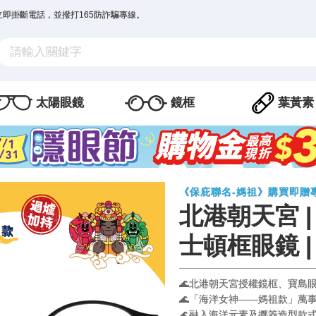
立即掛斷電話，並撥打165防詐騙專線。
太陽眼鏡
鏡框
葉黃素
《保庇聯名-媽祖》購買即贈
北港朝天宮 
士頓框眼鏡 |
🌊北港朝天宮授權鏡框、寶島
🌊「海洋女神——媽祖款」萬事
🌊融入海洋元素及擲筊造型款