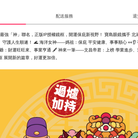
配送服務
退
宮 最強「神」聯名，正版IP授權鏡框，開運保庇新視野！ 寶島眼鏡攜手 
守護人生順遂！ 🌊 海洋女神——媽祖：保庇 平安健康、事事順心 👀👂
虎爺：財運旺旺來、事業亨通 🖋️ 神來一筆——文昌帝君：上榜 學業進步
框 展開新的篇章，好運更加倍。