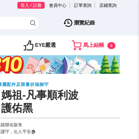
登入 / 註冊
會員中心
訂單查詢
店鋪查詢
瀏覽紀錄
EYE嚴選
馬上結帳
0
專屬配件及限量祈福御守
| 媽祖-凡事順利波
 護佑黑
眼鏡聯名販售
謙守，出人平安🏠
式