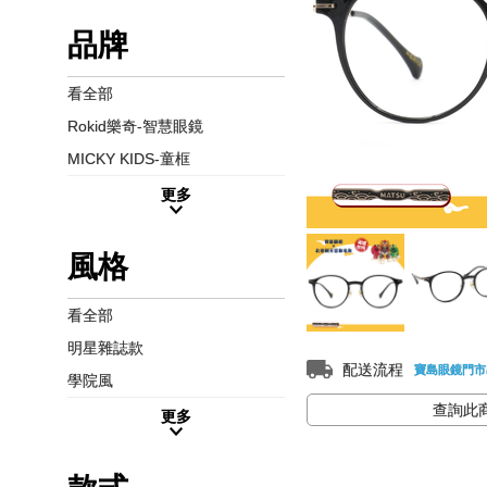
品牌
看全部
Rokid樂奇-智慧眼鏡
MICKY KIDS-童框
更多
風格
看全部
明星雜誌款
配送流程
寶島眼鏡門市
學院風
查詢此
更多