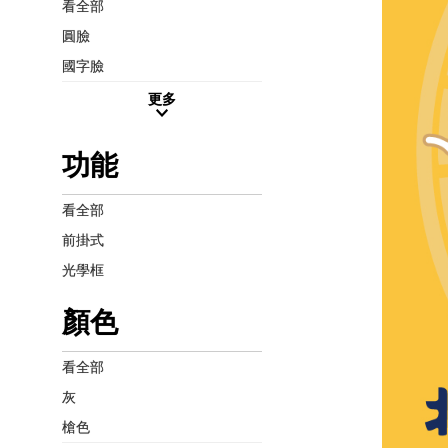
看全部
圓臉
國字臉
更多
功能
看全部
前掛式
光學框
顏色
看全部
灰
槍色