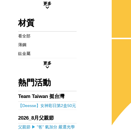
更多
材質
看全部
薄鋼
鈦金屬
更多
熱門活動
Team Taiwan 挺台灣
【Deesse】女神彩日第2盒50元
2026_8月父親節
父親節 ▶ "爸" 氣加分 嚴選光學