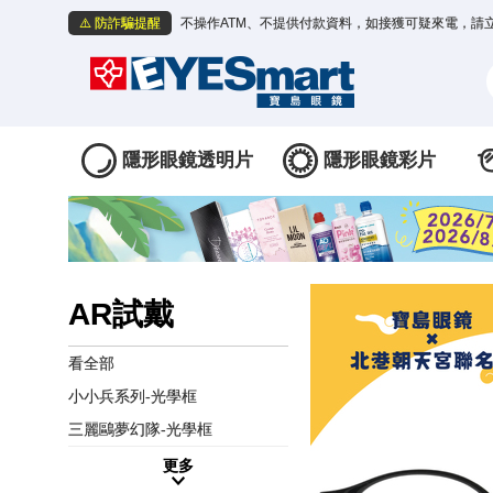
⚠️ 防詐騙提醒
不操作ATM、不提供付款資料，如接獲可疑來電，請
隱形眼鏡透明片
隱形眼鏡彩片
AR試戴
看全部
小小兵系列-光學框
三麗鷗夢幻隊-光學框
更多