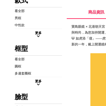
款式
看全部
商品資訊
男框
中性款
寶島眼鏡 × 北港朝天
與時尚，為您加持開運、
更多
🐯 如虎添「億」——
新的一年，戴上開運鏡
框型
看全部
圓框
多邊套圈框
更多
臉型