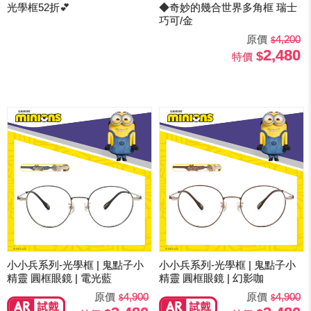
光學框52折💕
◆奇妙的幾合世界多角框 瑞士
巧可/金
原價
4,200
2,480
特價
小小兵系列-光學框 | 鬼點子小
小小兵系列-光學框 | 鬼點子小
精靈 圓框眼鏡 | 電光藍
精靈 圓框眼鏡 | 幻影咖
原價
4,900
原價
4,900