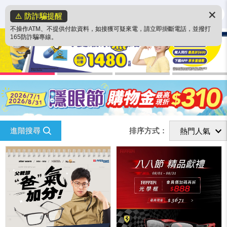
✕
⚠️ 防詐騙提醒
不操作ATM、不提供付款資料，如接獲可疑來電，請立即掛斷電話，並撥打
165防詐騙專線。
進階搜尋
排序方式：