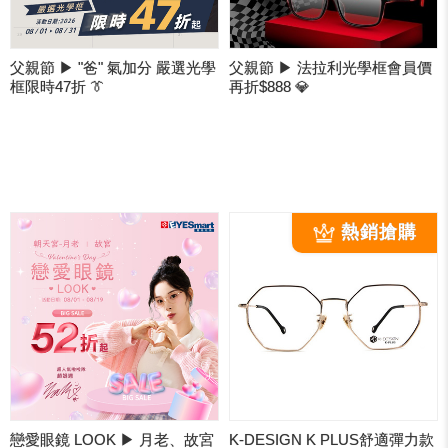
父親節 ▶ "爸" 氣加分 嚴選光學
父親節 ▶ 法拉利光學框會員價
框限時47折 👔
再折$888 💎
戀愛眼鏡 LOOK ▶ 月老、故宮
K-DESIGN K PLUS舒適彈力款