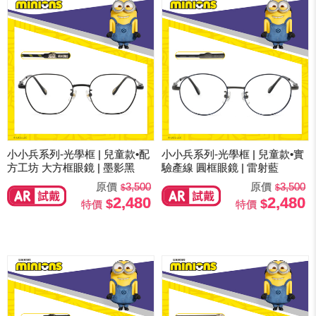
小小兵系列-光學框 | 兒童款•配
小小兵系列-光學框 | 兒童款•實
方工坊 大方框眼鏡 | 墨影黑
驗產線 圓框眼鏡 | 雷射藍
原價
3,500
原價
3,500
2,480
2,480
特價
特價