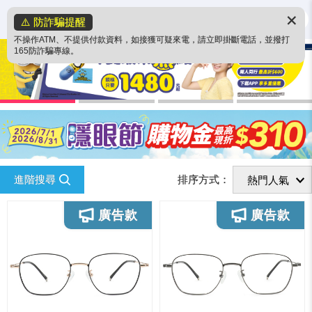
✕
⚠️ 防詐騙提醒
不操作ATM、不提供付款資料，如接獲可疑來電，請立即掛斷電話，並撥打
165防詐騙專線。
進階搜尋
排序方式：