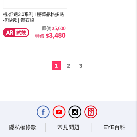
極‧舒適3.0系列 l 極彈品格多邊
框眼鏡 | 鑽石銀
原價
5,600
3,480
特價
1
2
3
隱私權條款
常見問題
EYE百科