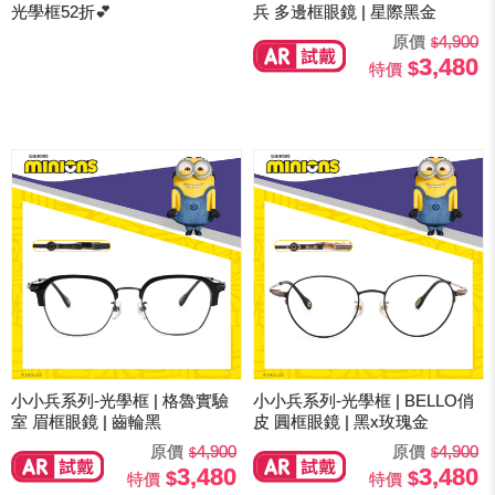
光學框52折💕
兵 多邊框眼鏡 | 星際黑金
原價
4,900
3,480
特價
小小兵系列-光學框 | 格魯實驗
小小兵系列-光學框 | BELLO俏
室 眉框眼鏡 | 齒輪黑
皮 圓框眼鏡 | 黑x玫瑰金
原價
4,900
原價
4,900
3,480
3,480
特價
特價