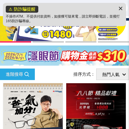
✕
⚠️ 防詐騙提醒
不操作ATM、不提供付款資料，如接獲可疑來電，請立即掛斷電話，並撥打
165防詐騙專線。
進階搜尋
排序方式：