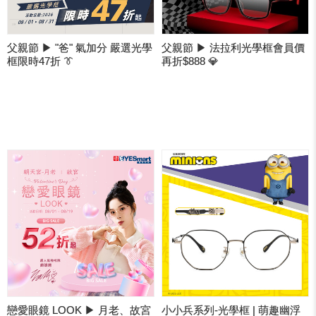
父親節 ▶ "爸" 氣加分 嚴選光學
父親節 ▶ 法拉利光學框會員價
框限時47折 👔
再折$888 💎
戀愛眼鏡 LOOK ▶ 月老、故宮
小小兵系列-光學框 | 萌趣幽浮