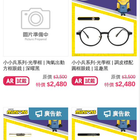
小小兵系列-光學框 | 淘氣出動
小小兵系列-光學框 | 調皮標配
方框眼鏡 | 深曜黑
圓框眼鏡 | 逗趣黑
原價
3,500
原價
3,500
2,480
2,480
特價
特價