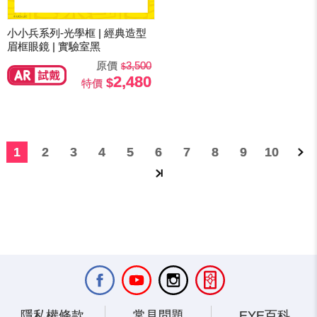
小小兵系列-光學框 | 經典造型
眉框眼鏡 | 實驗室黑
原價
3,500
2,480
特價
1
2
3
4
5
6
7
8
9
10
隱私權條款
常見問題
EYE百科