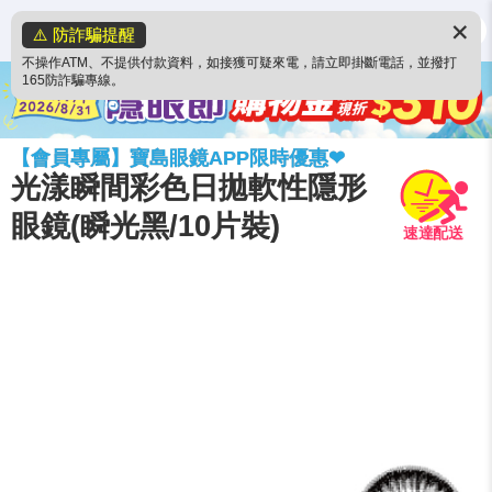
✕
⚠️ 防詐騙提醒
不操作ATM、不提供付款資料，如接獲可疑來電，請立即掛斷電話，並撥打
165防詐騙專線。
【會員專屬】寶島眼鏡APP限時優惠❤
光漾瞬間彩色日拋軟性隱形
眼鏡(瞬光黑/10片裝)