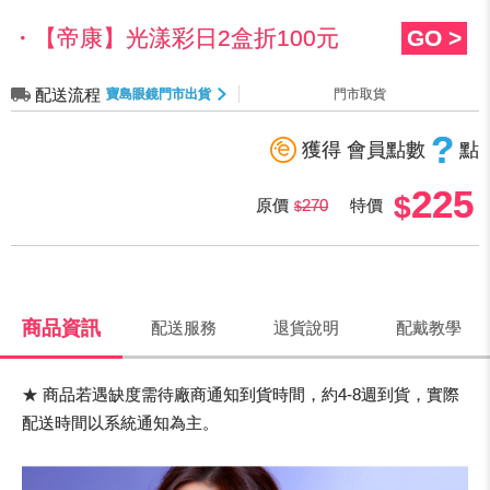
・【帝康】光漾彩日2盒折100元
GO >
配送流程
寶島眼鏡門市出貨
門市取貨
?
獲得 會員點數
點
225
原價
270
特價
商品資訊
配送服務
退貨說明
配戴教學
★ 商品若遇缺度需待廠商通知到貨時間，約4-8週到貨，實際
配送時間以系統通知為主。