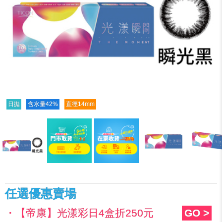
日拋
含水量42%
直徑14mm
任選優惠賣場
・【帝康】光漾彩日4盒折250元
GO >