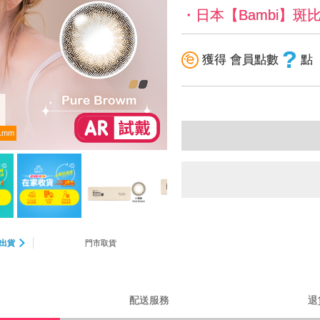
・日本【Bambi】斑
?
獲得 會員點數
點
1mm
出貨
門市取貨
配送服務
退