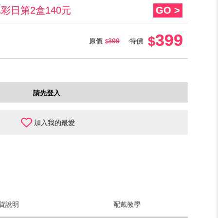
比彩日第2盒140元
GO >
399
原價
399
特價
請先登入
加入我的最愛
貨說明
配戴教學