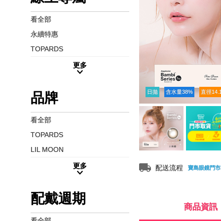
看全部
永續特惠
TOPARDS
更多
日拋
含水量38%
直徑14.
品牌
看全部
TOPARDS
LIL MOON
更多
配送流程
寶島眼鏡門市
配戴週期
商品資訊
看全部