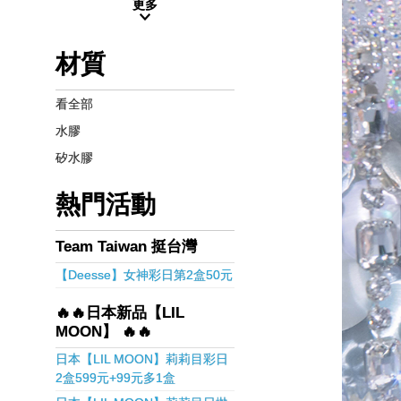
更多
材質
看全部
水膠
矽水膠
熱門活動
Team Taiwan 挺台灣
【Deesse】女神彩日第2盒50元
🔥🔥日本新品【LIL
MOON】 🔥🔥
日本【LIL MOON】莉莉目彩日
2盒599元+99元多1盒