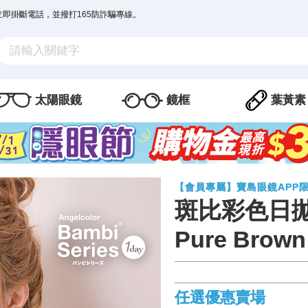
立即掛斷電話，並撥打165防詐騙專線。
太陽眼鏡
鏡框
葉黃素
【會員專屬】寶島眼鏡APP
斑比彩色日
Pure Brown
任選優惠賣場