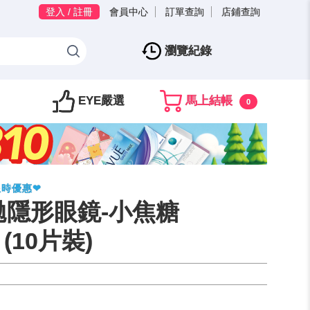
登入 / 註冊
會員中心
訂單查詢
店鋪查詢
瀏覽紀錄
EYE嚴選
馬上結帳
0
限時優惠❤
拋隱形眼鏡-小焦糖
 (10片裝)