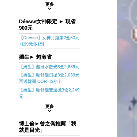
更多
Déesse女神限定 ► 現省
900元
【Deesse】女神月拋第2盒50元
+199元多1副
嬌生► 超激省
【嬌生】超涵水散光3盒2,889元
【嬌生】歐舒適日拋3盒2,639元
再送韓團 CORTIS小卡
【嬌生】歐舒適雙週拋3盒2,249
元
更多
博士倫►曾之喬推薦「我
就是目光」