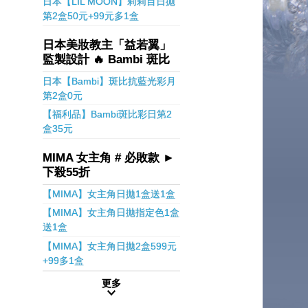
日本【LIL MOON】莉莉目日拋
第2盒50元+99元多1盒
日本美妝教主「益若翼」
監製設計 🔥 Bambi 斑比
日本【Bambi】斑比抗藍光彩月
第2盒0元
【福利品】Bambi斑比彩日第2
盒35元
MIMA 女主角 # 必敗款 ►
下殺55折
【MIMA】女主角日拋1盒送1盒
【MIMA】女主角日拋指定色1盒
送1盒
【MIMA】女主角日拋2盒599元
+99多1盒
更多