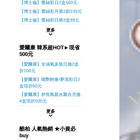
【博士倫】蕾絲彩日2盒560元
【博士倫】蕾絲彩月第2副199元
【博士倫】蕾絲彩日第3盒99元
更多
愛爾康 韓系超HOT►現省
500元
【愛爾康】全涵氧多焦日拋2盒
折100元
【愛爾康】睛艷輕奢/夢境彩日2
盒現折80元
【愛爾康】舒視氧親水聚合月拋
4盒現折500元
更多
酷柏 人氣熱銷 ★小資必
buy