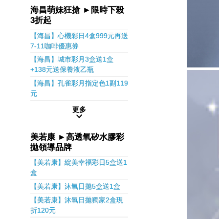
海昌萌妹狂搶 ►限時下殺
3折起
【海昌】心機彩日4盒999元再送
7-11咖啡優惠券
【海昌】城市彩月3盒送1盒
+138元送保養液乙瓶
【海昌】孔雀彩月指定色1副119
元
更多
美若康 ►高透氧矽水膠彩
拋領導品牌
【美若康】綻美幸福彩日5盒送1
盒
【美若康】沐氧日拋5盒送1盒
【美若康】沐氧日拋獨家2盒現
折120元