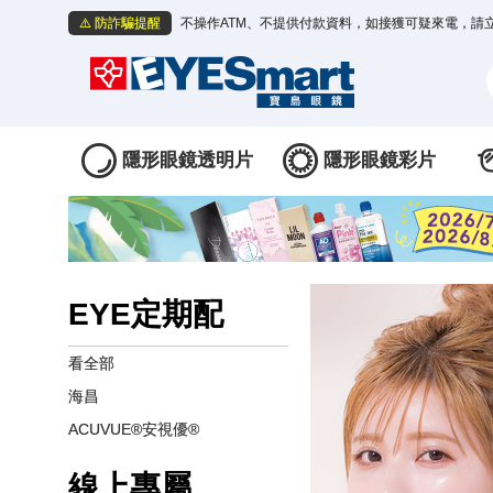
⚠️ 防詐騙提醒
不操作ATM、不提供付款資料，如接獲可疑來電，請
隱形眼鏡透明片
隱形眼鏡彩片
EYE定期配
看全部
海昌
ACUVUE®安視優®
線上專屬