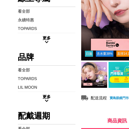
看全部
永續特惠
TOPARDS
更多
日拋
含水量38%
直徑14.
品牌
看全部
TOPARDS
LIL MOON
更多
配送流程
寶島眼鏡門市
配戴週期
商品資訊
看全部