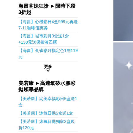
海昌萌妹狂搶 ►限時下殺
3折起
【海昌】心機彩日4盒999元再送
7-11咖啡優惠券
【海昌】城市彩月3盒送1盒
+138元送保養液乙瓶
【海昌】孔雀彩月指定色1副119
元
更多
美若康 ►高透氧矽水膠彩
拋領導品牌
【美若康】綻美幸福彩日5盒送1
盒
【美若康】沐氧日拋5盒送1盒
【美若康】沐氧日拋獨家2盒現
折120元