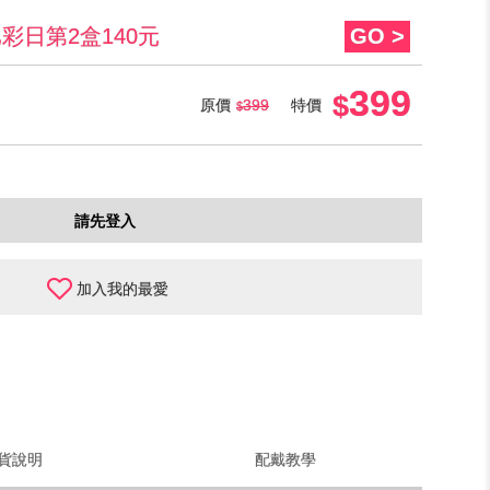
比彩日第2盒140元
GO >
399
原價
399
特價
請先登入
加入我的最愛
貨說明
配戴教學