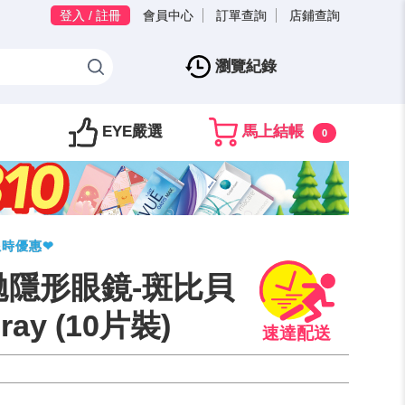
登入 / 註冊
會員中心
訂單查詢
店鋪查詢
瀏覽紀錄
EYE嚴選
馬上結帳
0
限時優惠❤
拋隱形眼鏡-斑比貝
ray (10片裝)