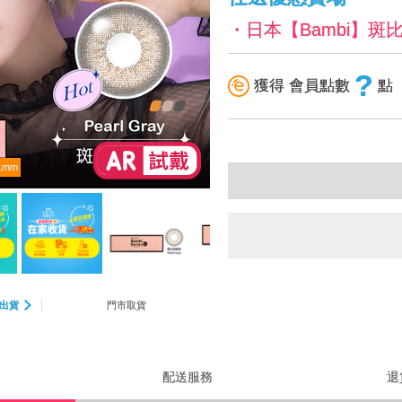
・日本【Bambi】斑
?
獲得 會員點數
點
1mm
出貨
門市取貨
配送服務
退