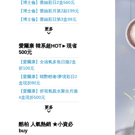
【博士倫】蕾絲彩日2盒560元
【博士倫】蕾絲彩月第2副199元
【博士倫】蕾絲彩日第3盒99元
更多
愛爾康 韓系超HOT►現省
500元
【愛爾康】全涵氧多焦日拋2盒
折100元
【愛爾康】睛艷輕奢/夢境彩日2
盒現折80元
【愛爾康】舒視氧親水聚合月拋
4盒現折500元
更多
酷柏 人氣熱銷 ★小資必
buy