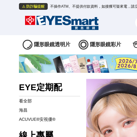
⚠️ 防詐騙提醒
不操作ATM、不提供付款資料，如接獲可疑來電，請
隱形眼鏡透明片
隱形眼鏡彩片
EYE定期配
看全部
海昌
ACUVUE®安視優®
線上專屬