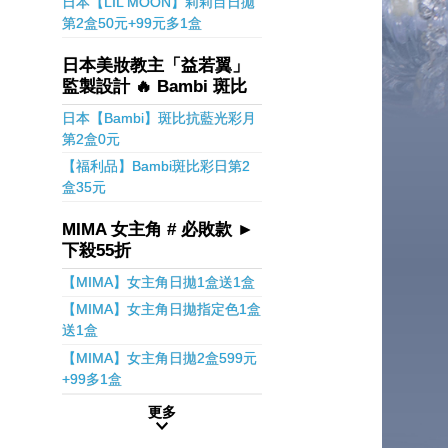
日本【LIL MOON】莉莉目日拋
第2盒50元+99元多1盒
日本美妝教主「益若翼」
監製設計 🔥 Bambi 斑比
日本【Bambi】斑比抗藍光彩月
第2盒0元
【福利品】Bambi斑比彩日第2
盒35元
MIMA 女主角 # 必敗款 ►
下殺55折
【MIMA】女主角日拋1盒送1盒
【MIMA】女主角日拋指定色1盒
送1盒
【MIMA】女主角日拋2盒599元
+99多1盒
更多