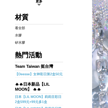
更多
材質
看全部
水膠
矽水膠
熱門活動
Team Taiwan 挺台灣
【Deesse】女神彩日第2盒50元
🔥🔥日本新品【LIL
MOON】 🔥🔥
日本【LIL MOON】莉莉目彩日
2盒599元+99元多1盒