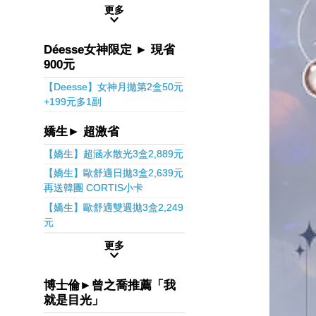
更多
Déesse女神限定 ► 現省
900元
【Deesse】女神月拋第2盒50元
+199元多1副
嬌生► 超激省
【嬌生】超涵水散光3盒2,889元
【嬌生】歐舒適日拋3盒2,639元
再送韓團 CORTIS小卡
【嬌生】歐舒適雙週拋3盒2,249
元
更多
博士倫►曾之喬推薦「我
就是目光」