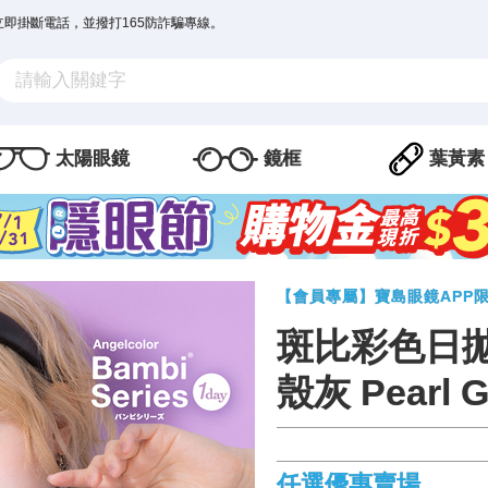
立即掛斷電話，並撥打165防詐騙專線。
太陽眼鏡
鏡框
葉黃素
【會員專屬】寶島眼鏡APP
斑比彩色日
殼灰 Pearl G
任選優惠賣場