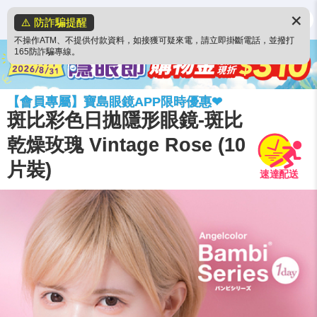
✕
⚠️ 防詐騙提醒
不操作ATM、不提供付款資料，如接獲可疑來電，請立即掛斷電話，並撥打
165防詐騙專線。
【會員專屬】寶島眼鏡APP限時優惠❤
斑比彩色日拋隱形眼鏡-斑比
乾燥玫瑰 Vintage Rose (10
片裝)