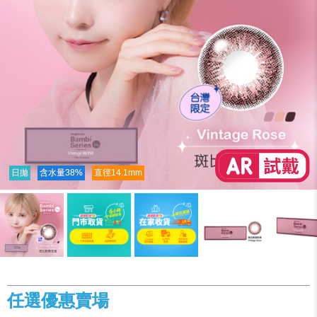
日拋
含水量38%
直徑14.1mm
任選優惠賣場