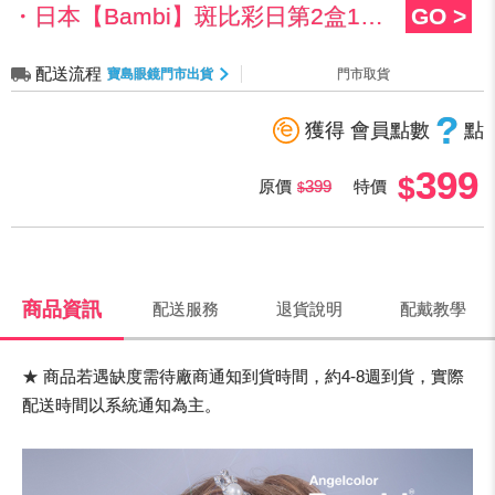
・日本【Bambi】斑比彩日第2盒140元
GO >
配送流程
寶島眼鏡門市出貨
門市取貨
?
獲得 會員點數
點
399
原價
399
特價
商品資訊
配送服務
退貨說明
配戴教學
★ 商品若遇缺度需待廠商通知到貨時間，約4-8週到貨，實際
配送時間以系統通知為主。