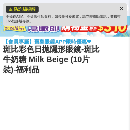
✕
⚠️ 防詐騙提醒
不操作ATM、不提供付款資料，如接獲可疑來電，請立即掛斷電話，並撥打
165防詐騙專線。
【會員專屬】寶島眼鏡APP限時優惠❤
斑比彩色日拋隱形眼鏡-斑比
牛奶糖 Milk Beige (10片
裝)-福利品