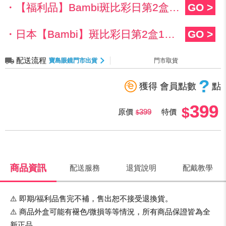
・【福利品】Bambi斑比彩日第2盒35元
GO >
・日本【Bambi】斑比彩日第2盒140元
GO >
配送流程
寶島眼鏡門市出貨
門市取貨
?
獲得 會員點數
點
399
原價
399
特價
商品資訊
配送服務
退貨說明
配戴教學
⚠️ 即期/福利品售完不補，售出恕不接受退換貨。
⚠️ 商品外盒可能有褪色/微損等等情況，所有商品保證皆為全
新正品。