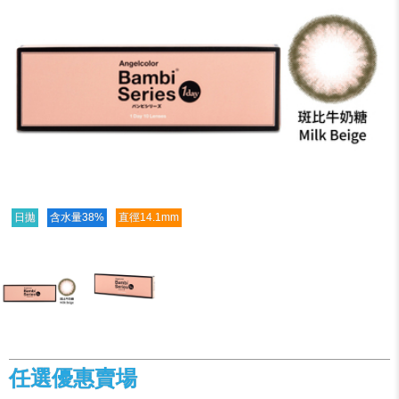
日拋
含水量38%
直徑14.1mm
任選優惠賣場