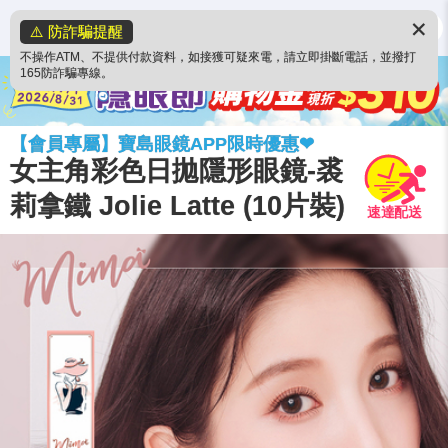
✕
⚠️ 防詐騙提醒
不操作ATM、不提供付款資料，如接獲可疑來電，請立即掛斷電話，並撥打
165防詐騙專線。
【會員專屬】寶島眼鏡APP限時優惠❤
女主角彩色日拋隱形眼鏡-裘
莉拿鐵 Jolie Latte (10片裝)