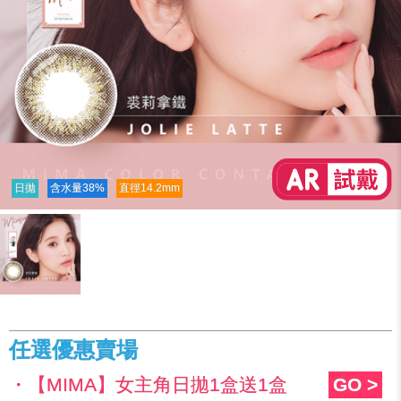
日拋
含水量38%
直徑14.2mm
任選優惠賣場
・【MIMA】女主角日拋1盒送1盒
GO >