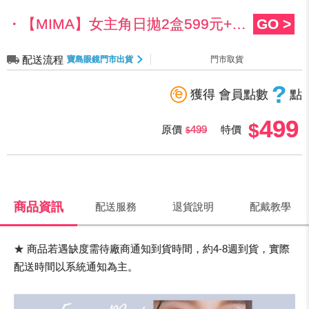
・【MIMA】女主角日拋2盒599元+99多1盒
GO >
配送流程
寶島眼鏡門市出貨
門市取貨
?
獲得 會員點數
點
499
原價
499
特價
商品資訊
配送服務
退貨說明
配戴教學
★ 商品若遇缺度需待廠商通知到貨時間，約4-8週到貨，實際
配送時間以系統通知為主。