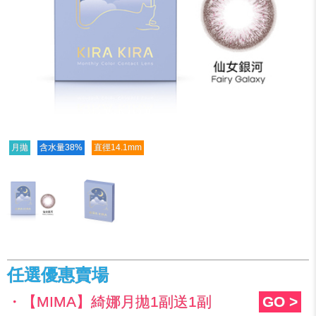
月拋
含水量38%
直徑14.1mm
任選優惠賣場
・【MIMA】綺娜月拋1副送1副
GO >