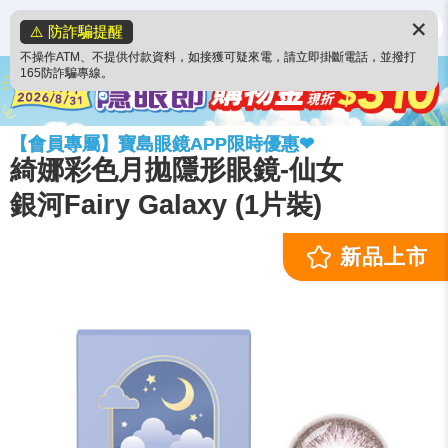
✕
⚠️ 防詐騙提醒
不操作ATM、不提供付款資料，如接獲可疑來電，請立即掛斷電話，並撥打
165防詐騙專線。
【會員專屬】寶島眼鏡APP限時優惠❤
綺娜彩色月拋隱形眼鏡-仙女
銀河Fairy Galaxy (1片裝)