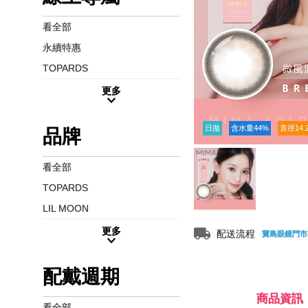
看全部
永續特惠
TOPARDS
更多
日拋
含水量44%
直徑14.
品牌
看全部
TOPARDS
LIL MOON
更多
配送流程
寶島眼鏡門市
配戴週期
商品資訊
看全部