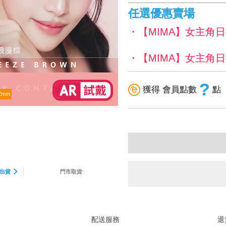
任選優惠賣場
・【MIMA】女主角日
・【MIMA】女主角日拋
?
獲得 會員點數
點
2mm
出貨
門市取貨
配送服務
退