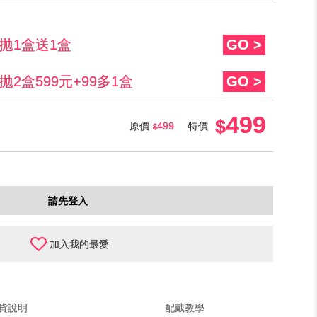
拋1盒送1盒
GO >
2盒599元+99多1盒
GO >
499
原價
499
特價
請先登入
加入我的最愛
貨說明
配戴教學