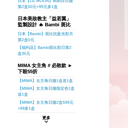
日本【LIL MOON】莉莉目日拋
第2盒50元+99元多1盒
日本美妝教主「益若翼」
監製設計 🔥 Bambi 斑比
日本【Bambi】斑比抗藍光彩月
第2盒0元
【福利品】Bambi斑比彩日第2
盒35元
MIMA 女主角 # 必敗款 ►
下殺55折
【MIMA】女主角日拋1盒送1盒
【MIMA】女主角日拋指定色1盒
送1盒
【MIMA】女主角日拋2盒599元
+99多1盒
更多