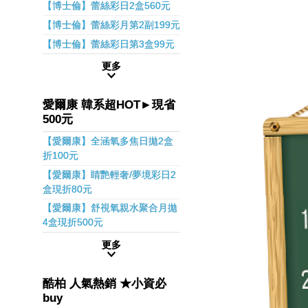
【博士倫】蕾絲彩日2盒560元
【博士倫】蕾絲彩月第2副199元
【博士倫】蕾絲彩日第3盒99元
更多
愛爾康 韓系超HOT►現省
500元
【愛爾康】全涵氧多焦日拋2盒
折100元
【愛爾康】睛艷輕奢/夢境彩日2
盒現折80元
【愛爾康】舒視氧親水聚合月拋
4盒現折500元
更多
酷柏 人氣熱銷 ★小資必
buy