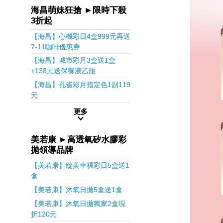
海昌萌妹狂搶 ►限時下殺
3折起
【海昌】心機彩日4盒999元再送
7-11咖啡優惠券
【海昌】城市彩月3盒送1盒
+138元送保養液乙瓶
【海昌】孔雀彩月指定色1副119
元
更多
美若康 ►高透氧矽水膠彩
拋領導品牌
【美若康】綻美幸福彩日5盒送1
盒
【美若康】沐氧日拋5盒送1盒
【美若康】沐氧日拋獨家2盒現
折120元