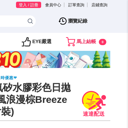
登入 / 註冊
會員中心
訂單查詢
店鋪查詢
瀏覽紀錄
EYE嚴選
馬上結帳
0
限時優惠❤
氧矽水膠彩色日拋
浪漫棕Breeze
片裝)