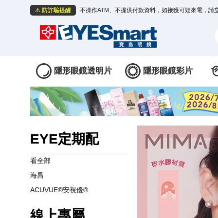
⚠️ 防詐騙提醒
不操作ATM、不提供付款資料，如接獲可疑來電，請
隱形眼鏡透明片
隱形眼鏡彩片
EYE定期配
看全部
海昌
ACUVUE®安視優®
線上專屬