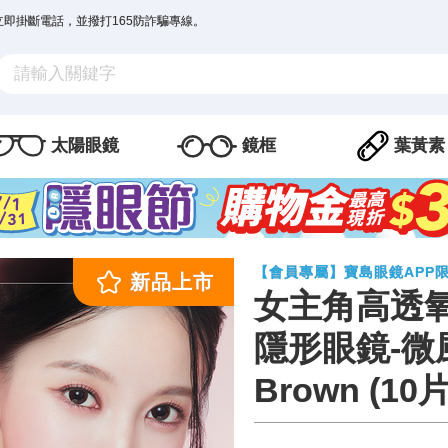
立即掛斷電話，並撥打165防詐騙專線。
太陽眼鏡
鏡框
葉黃素
【會員專屬】寶島眼鏡APP
女主角高透
隱形眼鏡-微風
Brown (10