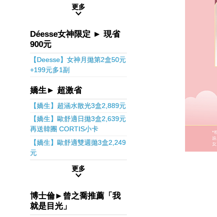
更多
Déesse女神限定 ► 現省
900元
【Deesse】女神月拋第2盒50元
+199元多1副
嬌生► 超激省
【嬌生】超涵水散光3盒2,889元
【嬌生】歐舒適日拋3盒2,639元
再送韓團 CORTIS小卡
【嬌生】歐舒適雙週拋3盒2,249
元
更多
博士倫►曾之喬推薦「我
就是目光」