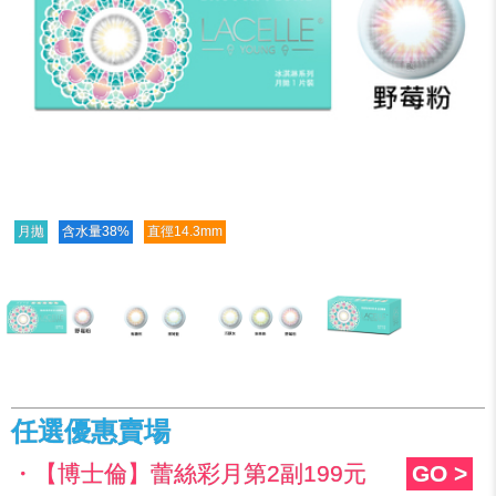
月拋
含水量38%
直徑14.3mm
任選優惠賣場
・【博士倫】蕾絲彩月第2副199元
GO >