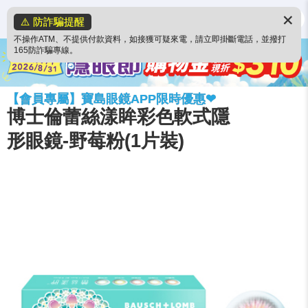
✕
⚠️ 防詐騙提醒
不操作ATM、不提供付款資料，如接獲可疑來電，請立即掛斷電話，並撥打
165防詐騙專線。
【會員專屬】寶島眼鏡APP限時優惠❤
博士倫蕾絲漾眸彩色軟式隱
形眼鏡-野莓粉(1片裝)