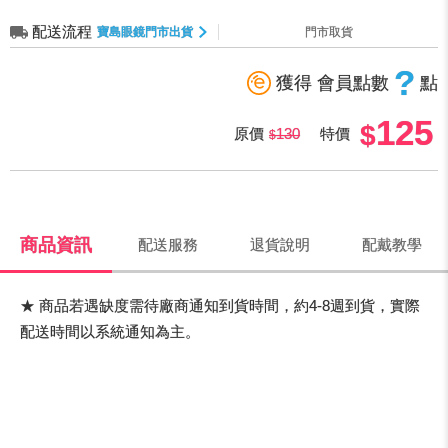
配送流程
寶島眼鏡門市出貨
門市取貨
?
獲得 會員點數
點
125
原價
130
特價
商品資訊
配送服務
退貨說明
配戴教學
★ 商品若遇缺度需待廠商通知到貨時間，約4-8週到貨，實際
配送時間以系統通知為主。