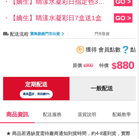
・【嬌生】睛漾水凝彩日指定色3盒2,329元
GO >
・【嬌生】睛漾水凝彩日7盒送1盒
GO >
配送流程
寶島眼鏡門市出貨
門市取貨
?
獲得 會員點數
點
880
原價
900
特價
定期配送
一般配送
8
最高
折，再回饋5%
商品資訊
配送服務
退貨說明
配戴教學
★ 商品若遇缺度需待廠商通知到貨時間，約4-8週到貨，實際