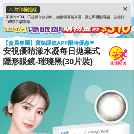
✕
⚠️ 防詐騙提醒
不操作ATM、不提供付款資料，如接獲可疑來電，請立即掛斷電話，並撥打
165防詐騙專線。
【會員專屬】寶島眼鏡APP限時優惠❤
安視優睛漾水凝每日拋棄式
隱形眼鏡-璀璨黑(30片裝)