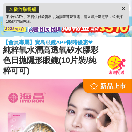
✕
⚠️ 防詐騙提醒
不操作ATM、不提供付款資料，如接獲可疑來電，請立即掛斷電話，並撥打
165防詐騙專線。
【會員專屬】寶島眼鏡APP限時優惠❤
純粹氧水潤高透氧矽水膠彩
色日拋隱形眼鏡(10片裝/純
粹可可)