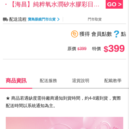
・【海昌】純粹氧水潤矽水膠彩日2盒599元+99元多1盒
GO >
配送流程
寶島眼鏡門市出貨
門市取貨
?
獲得 會員點數
點
399
原價
399
特價
商品資訊
配送服務
退貨說明
配戴教學
★ 商品若遇缺度需待廠商通知到貨時間，約4-8週到貨，實際
配送時間以系統通知為主。