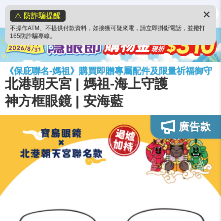
✕
⚠️ 防詐騙提醒
不操作ATM、不提供付款資料，如接獲可疑來電，請立即掛斷電話，並撥打
165防詐騙專線。
《保庇聯名-媽祖》購買即贈專屬配件及限量祈福御守
北港朝天宮 | 媽祖-海上守護
神方框眼鏡 | 安海藍