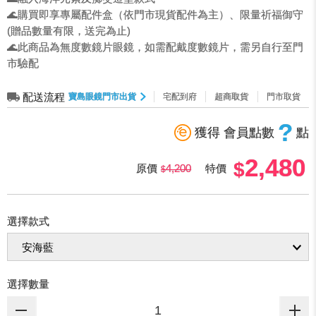
🌊購買即享專屬配件盒（依門市現貨配件為主）、限量祈福御守
(贈品數量有限，送完為止)
🌊此商品為無度數鏡片眼鏡，如需配戴度數鏡片，需另自行至門
市驗配
配送流程
寶島眼鏡門市出貨
宅配到府
超商取貨
門市取貨
?
獲得 會員點數
點
2,480
原價
4,200
特價
選擇款式
選擇數量