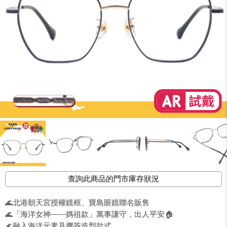
查詢此商品的門市庫存狀況
🌊北港朝天宮授權鏡框、寶島眼鏡聯名販售
🌊「海洋女神——媽祖款」萬事謙守，出人平安🏠
🌊融入海洋元素及擲筊造型款式