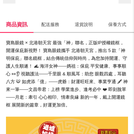
商品資訊
配送服務
退貨說明
保養方式
寶島眼鏡 × 北港朝天宮 最強「神」聯名，正版IP授權鏡框，
開運保庇新視野！ 寶島眼鏡攜手 北港朝天宮，推出 5 款「神
明保庇」聯名鏡框，結合傳統信仰與時尚，為您加持開運、守
護人生順遂！ 🌊 海洋女神——媽祖：保庇 平安健康、事事順
心 👀👂 視聽護法——千里眼 & 順風耳：助您 眼觀四處，耳聽
八方 🐯 如虎添「億」——虎爺：財運旺旺來、事業亨通 🖋️ 神
來一筆——文昌帝君：上榜 學業進步、逢考必中 ❤️ 即刻脫單
——月老：牽引 心心相印、情牽良緣 新的一年，戴上開運鏡
框 展開新的篇章，好運更加倍。