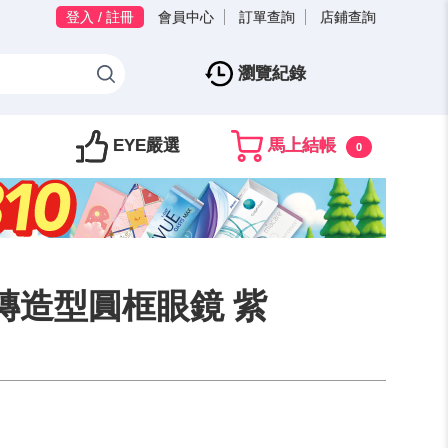
登入 / 註冊
會員中心
訂單查詢
店鋪查詢
瀏覽紀錄
EYE嚴選
馬上結帳
0
 花磚造型圓框眼鏡 紫