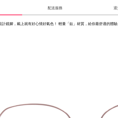
配送服務
退
設計鏡腳，戴上就有好心情好氣色！ 輕量「鈦」材質，給你最舒適的體驗