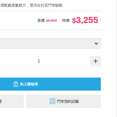
如需配戴度數鏡片，需另自行至門市驗配
3,255
原價
4,650
特價
加入購物車
愛
門市預約試戴