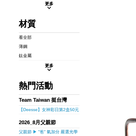
更多
材質
看全部
薄鋼
鈦金屬
更多
熱門活動
Team Taiwan 挺台灣
【Deesse】女神彩日第2盒50元
2026_8月父親節
父親節 ▶ "爸" 氣加分 嚴選光學