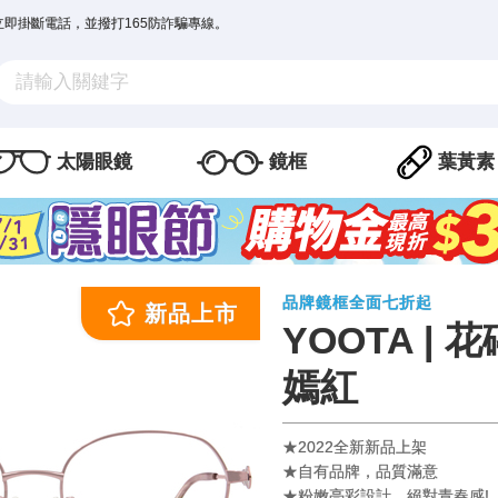
立即掛斷電話，並撥打165防詐騙專線。
太陽眼鏡
鏡框
葉黃素
品牌鏡框全面七折起
YOOTA |
嫣紅
★2022全新新品上架
★自有品牌，品質滿意
★粉嫩亮彩設計，絕對青春感!