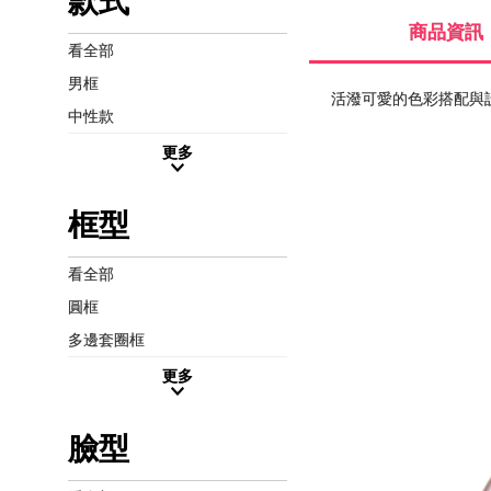
款式
商品資訊
看全部
男框
活潑可愛的色彩搭配與
中性款
更多
框型
看全部
圓框
多邊套圈框
更多
臉型