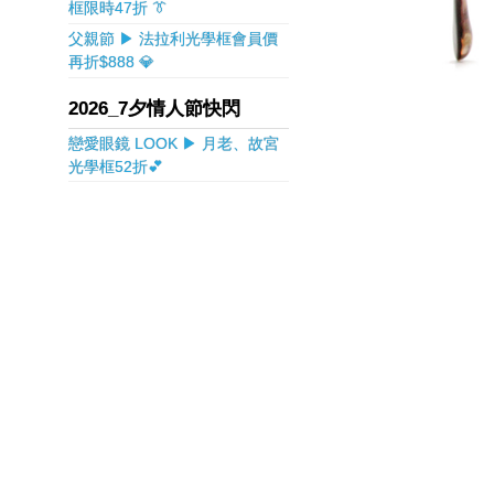
框限時47折 👔
父親節 ▶ 法拉利光學框會員價
再折$888 💎
2026_7夕情人節快閃
戀愛眼鏡 LOOK ▶ 月老、故宮
光學框52折💕