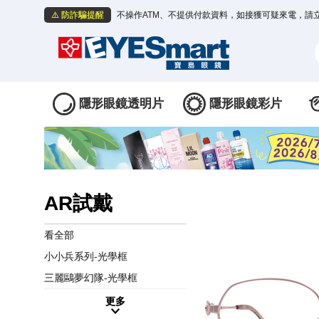
⚠️ 防詐騙提醒
不操作ATM、不提供付款資料，如接獲可疑來電，請
隱形眼鏡透明片
隱形眼鏡彩片
AR試戴
看全部
小小兵系列-光學框
三麗鷗夢幻隊-光學框
更多