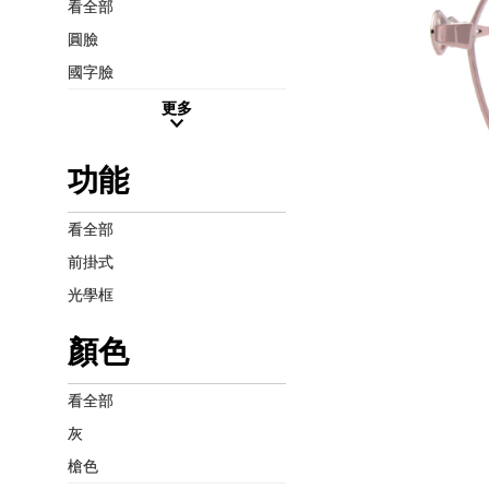
看全部
圓臉
國字臉
更多
功能
看全部
前掛式
光學框
顏色
看全部
灰
槍色