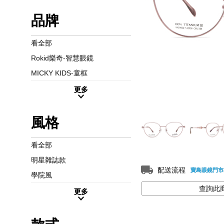
品牌
看全部
Rokid樂奇-智慧眼鏡
MICKY KIDS-童框
更多
風格
看全部
明星雜誌款
配送流程
寶島眼鏡門市
學院風
查詢此
更多