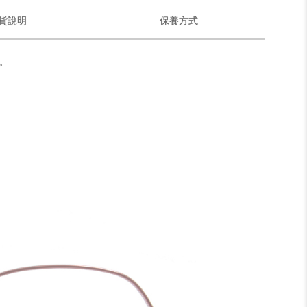
貨說明
保養方式
。