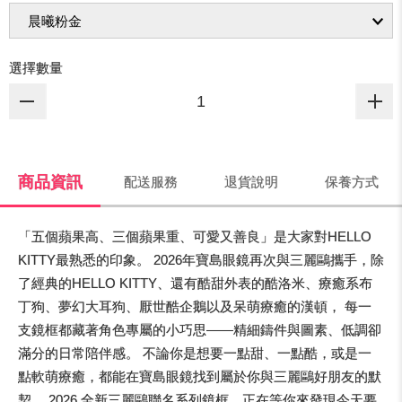
選擇數量
商品資訊
配送服務
退貨說明
保養方式
「五個蘋果高、三個蘋果重、可愛又善良」是大家對HELLO
KITTY最熟悉的印象。 2026年寶島眼鏡再次與三麗鷗攜手，除
了經典的HELLO KITTY、還有酷甜外表的酷洛米、療癒系布
丁狗、夢幻大耳狗、厭世酷企鵝以及呆萌療癒的漢頓， 每一
支鏡框都藏著角色專屬的小巧思——精細鑄件與圖素、低調卻
滿分的日常陪伴感。 不論你是想要一點甜、一點酷，或是一
點軟萌療癒，都能在寶島眼鏡找到屬於你與三麗鷗好朋友的默
契。 2026 全新三麗鷗聯名系列鏡框，正在等你來發現今天要