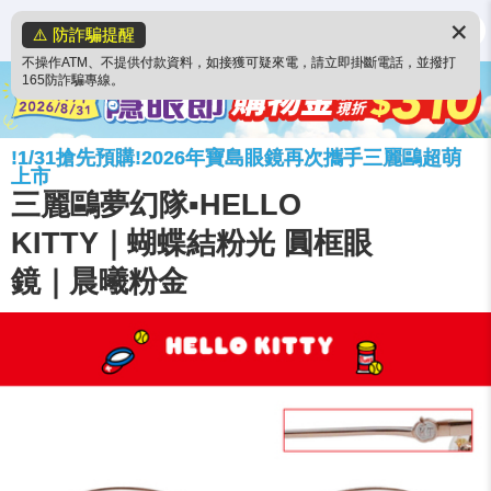
✕
⚠️ 防詐騙提醒
不操作ATM、不提供付款資料，如接獲可疑來電，請立即掛斷電話，並撥打
165防詐騙專線。
!1/31搶先預購!2026年寶島眼鏡再次攜手三麗鷗超萌
上市
三麗鷗夢幻隊▪︎HELLO
KITTY｜蝴蝶結粉光 圓框眼
鏡｜晨曦粉金