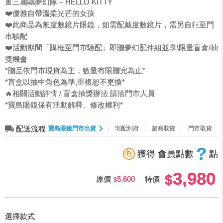
🎀三麗鷗夢幻隊 – HELLO KITTY
❤️優雅自帶溫柔光芒的女孩
❤️此商品為無度數鏡片眼鏡，如需配戴度數鏡片，需另自行至門
市驗配
❤️活動期間「購框至門市驗配」即贈夢幻配件組並享\限量盲盒/抽
獎機會
*贈品依門市現貨為主，數量有限贈完為止*
*盲盒以抽中角色為準,重複恕不更換*
🔥相關活動詳情 / 盲盒抽獎辦法 請洽門市人員
*寶島眼鏡保有活動解釋、修改權利*
配送流程
寶島眼鏡門市出貨
宅配到府
超商取貨
門市取貨
?
獲得 會員點數
點
3,980
原價
5,600
特價
選擇款式