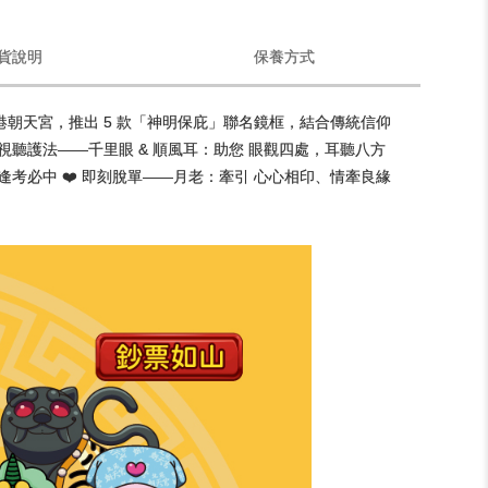
貨說明
保養方式
北港朝天宮，推出 5 款「神明保庇」聯名鏡框，結合傳統信仰
 視聽護法——千里眼 & 順風耳：助您 眼觀四處，耳聽八方
、逢考必中 ❤️ 即刻脫單——月老：牽引 心心相印、情牽良緣