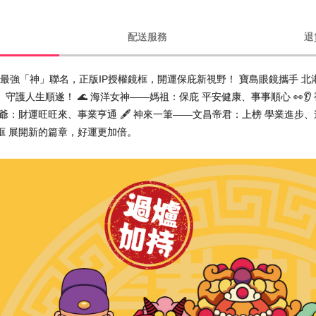
配送服務
退
宮 最強「神」聯名，正版IP授權鏡框，開運保庇新視野！ 寶島眼鏡攜手 
守護人生順遂！ 🌊 海洋女神——媽祖：保庇 平安健康、事事順心 👀👂
虎爺：財運旺旺來、事業亨通 🖋️ 神來一筆——文昌帝君：上榜 學業進步
框 展開新的篇章，好運更加倍。