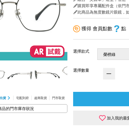
🖋️購買即享專屬配件盒（依
🖋️此商品為無度數鏡片眼鏡
?
獲得 會員點數
點
選擇款式
選擇數量
出貨
宅配到府
超商取貨
門市取貨
商品的門市庫存狀況
加入我的最