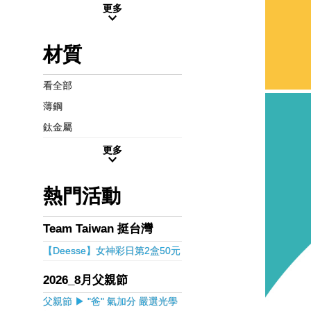
更多
材質
看全部
薄鋼
鈦金屬
更多
熱門活動
Team Taiwan 挺台灣
【Deesse】女神彩日第2盒50元
2026_8月父親節
父親節 ▶ "爸" 氣加分 嚴選光學