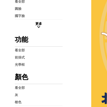
看全部
圓臉
國字臉
更多
功能
看全部
前掛式
光學框
顏色
看全部
灰
槍色