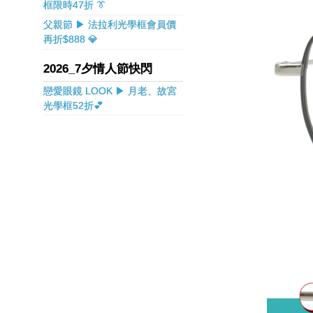
框限時47折 👔
父親節 ▶ 法拉利光學框會員價
再折$888 💎
2026_7夕情人節快閃
戀愛眼鏡 LOOK ▶ 月老、故宮
光學框52折💕