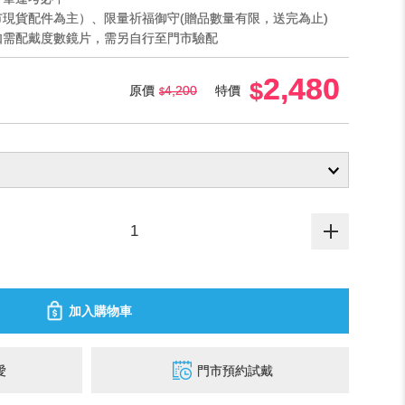
門市現貨配件為主）、限量祈福御守(贈品數量有限，送完為止)
，如需配戴度數鏡片，需另自行至門市驗配
2,480
原價
4,200
特價
加入購物車
愛
門市預約試戴