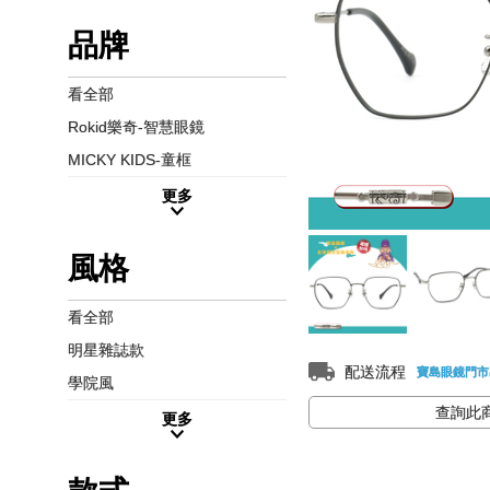
品牌
看全部
Rokid樂奇-智慧眼鏡
MICKY KIDS-童框
更多
風格
看全部
明星雜誌款
配送流程
寶島眼鏡門市
學院風
查詢此
更多