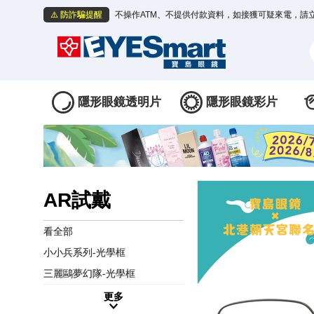
⚠️ 防詐騙提醒
不操作ATM、不提供付款資料，如接獲可疑來電，請
隱形眼鏡透明片
隱形眼鏡彩片
AR試戴
看全部
小小兵系列-光學框
三麗鷗夢幻隊-光學框
更多