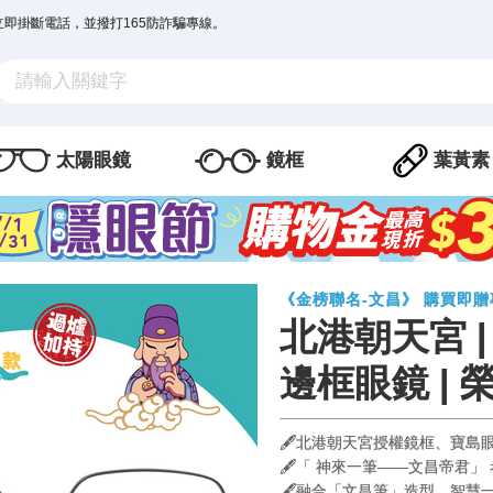
立即掛斷電話，並撥打165防詐騙專線。
太陽眼鏡
鏡框
葉黃素
《金榜聯名-文昌》 購買即
北港朝天宮 |
邊框眼鏡 | 
🖋️北港朝天宮授權鏡框、寶島
🖋️「 神來一筆——文昌帝君
🖋️融合「文昌筆」造型，智慧