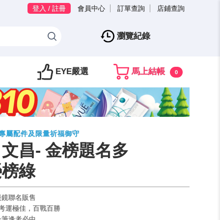
登入 / 註冊
會員中心
訂單查詢
店鋪查詢
瀏覽紀錄
EYE嚴選
馬上結帳
0
贈專屬配件及限量祈福御守
 文昌- 金榜題名多
榮榜綠
眼鏡聯名販售
」 考運極佳，百戰百勝
一筆逢考必中