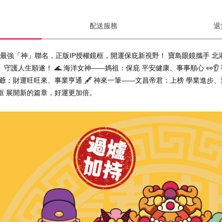
配送服務
退
宮 最強「神」聯名，正版IP授權鏡框，開運保庇新視野！ 寶島眼鏡攜手 
守護人生順遂！ 🌊 海洋女神——媽祖：保庇 平安健康、事事順心 👀👂
虎爺：財運旺旺來、事業亨通 🖋️ 神來一筆——文昌帝君：上榜 學業進步
框 展開新的篇章，好運更加倍。