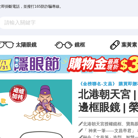
立即掛斷電話，並撥打165防詐騙專線。
太陽眼鏡
鏡框
葉黃素
《金榜聯名-文昌》 購買即
北港朝天宮 |
邊框眼鏡 | 
🖋️北港朝天宮授權鏡框、寶島
🖋️「 神來一筆——文昌帝君
🖋️融合「文昌筆」造型，智慧