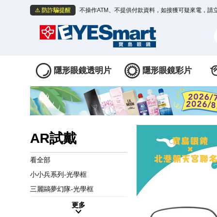
⚠️ 防詐騙提醒
不操作ATM、不提供付款資料，如接獲可疑來電，請
隱形眼鏡透明片
隱形眼鏡彩片
AR試戴
看全部
小小兵系列-光學框
三麗鷗夢幻隊-光學框
更多