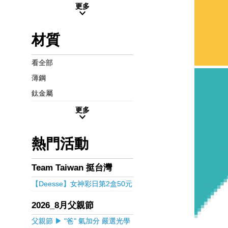
更多
材質
看全部
薄鋼
鈦金屬
更多
熱門活動
Team Taiwan 挺台灣
【Deesse】女神彩日第2盒50元
2026_8月父親節
父親節 ▶ "爸" 氣加分 嚴選光學