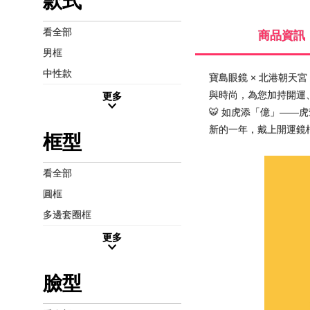
款式
看全部
商品資訊
男框
中性款
寶島眼鏡 × 北港朝天
與時尚，為您加持開運、
更多
🐯 如虎添「億」——
新的一年，戴上開運鏡
框型
看全部
圓框
多邊套圈框
更多
臉型