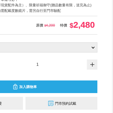
門市現貨配件為主）、限量祈福御守(贈品數量有限，送完為止)
，如需配戴度數鏡片，需另自行至門市驗配
2,480
原價
4,200
特價
加入購物車
愛
門市預約試戴