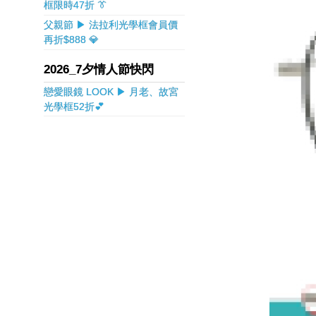
框限時47折 👔
父親節 ▶ 法拉利光學框會員價
再折$888 💎
2026_7夕情人節快閃
戀愛眼鏡 LOOK ▶ 月老、故宮
光學框52折💕