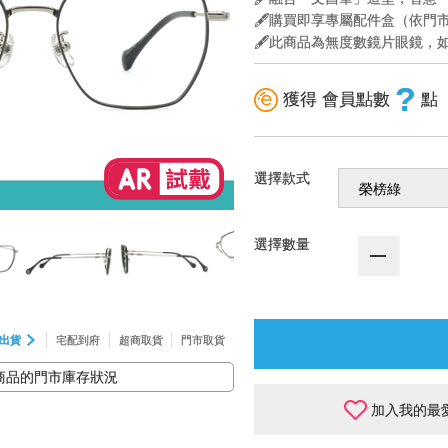
🖋️購買即享專屬配件盒（依
🖋️此商品為無度數鏡片眼鏡
?
獲得 會員點數
點
選擇款式
選擇數量
出貨
宅配到府
超商取貨
門市取貨
商品的門市庫存狀況
加入我的最