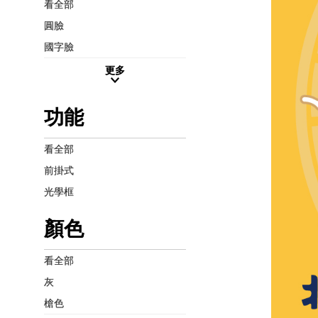
看全部
圓臉
國字臉
更多
功能
看全部
前掛式
光學框
顏色
看全部
灰
槍色