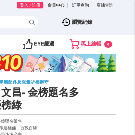
登入 / 註冊
會員中心
訂單查詢
店鋪查詢
瀏覽紀錄
EYE嚴選
馬上結帳
0
贈專屬配件及限量祈福御守
 文昌- 金榜題名多
榮榜綠
眼鏡聯名販售
」 考運極佳，百戰百勝
一筆逢考必中