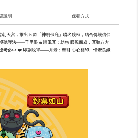
貨說明
保養方式
北港朝天宮，推出 5 款「神明保庇」聯名鏡框，結合傳統信仰
 視聽護法——千里眼 & 順風耳：助您 眼觀四處，耳聽八方
、逢考必中 ❤️ 即刻脫單——月老：牽引 心心相印、情牽良緣