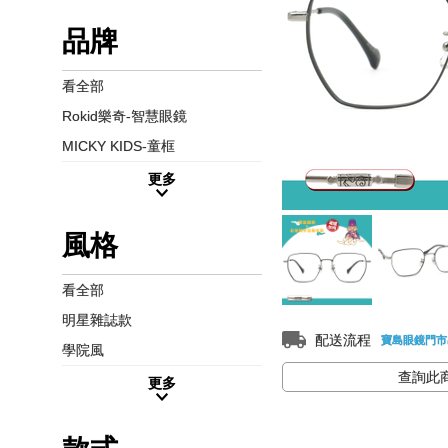
品牌
看全部
Rokid樂奇-智慧眼鏡
MICKY KIDS-童框
更多
風格
看全部
明星雜誌款
配送流程
寶島眼鏡門市
學院風
查詢此
更多