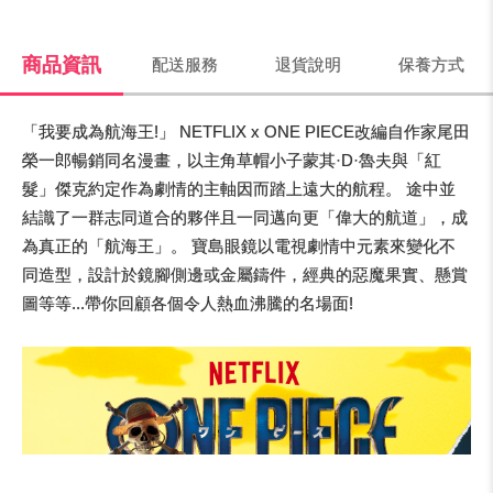
商品資訊
配送服務
退貨說明
保養方式
「我要成為航海王!」 NETFLIX x ONE PIECE改編自作家尾田
榮一郎暢銷同名漫畫，以主角草帽小子蒙其·D·魯夫與「紅
髮」傑克約定作為劇情的主軸因而踏上遠大的航程。 途中並
結識了一群志同道合的夥伴且一同邁向更「偉大的航道」，成
為真正的「航海王」。 寶島眼鏡以電視劇情中元素來變化不
同造型，設計於鏡腳側邊或金屬鑄件，經典的惡魔果實、懸賞
圖等等...帶你回顧各個令人熱血沸騰的名場面!