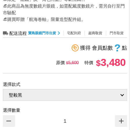
👒此商品為無度數鏡片眼鏡，如需配戴度數鏡片，需另自行至門
市驗配
👒購買即贈「航海卷軸」限量造型配件組。
配送流程
寶島眼鏡門市出貨
宅配到府
超商取貨
門市取貨
?
獲得 會員點數
點
3,480
原價
5,600
特價
選擇款式
選擇數量