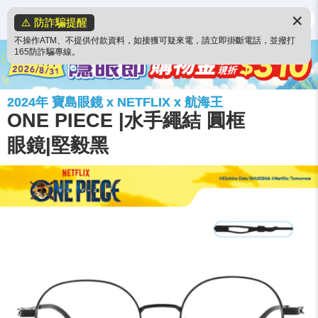
✕
⚠️ 防詐騙提醒
不操作ATM、不提供付款資料，如接獲可疑來電，請立即掛斷電話，並撥打
165防詐騙專線。
2024年 寶島眼鏡 x NETFLIX x 航海王
ONE PIECE |水手繩結 圓框
眼鏡|堅毅黑