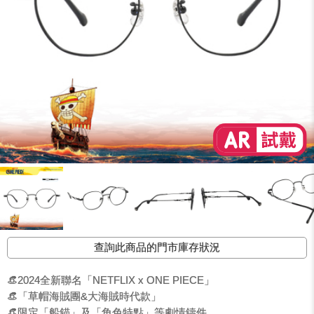
查詢此商品的門市庫存狀況
👒2024全新聯名「NETFLIX x ONE PIECE」
👒「草帽海賊團&大海賊時代款」
👒限定「船錨」及「角色特點」等劇情鑄件