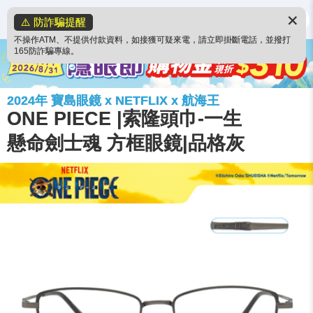
✕
⚠️ 防詐騙提醒
不操作ATM、不提供付款資料，如接獲可疑來電，請立即掛斷電話，並撥打
165防詐騙專線。
2024年 寶島眼鏡 x NETFLIX x 航海王
ONE PIECE |索隆頭巾-一生
懸命劍士魂 方框眼鏡|品格灰