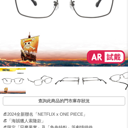
查詢此商品的門市庫存狀況
👒2024全新聯名「NETFLIX x ONE PIECE」
👒「海賊獵人索隆款」
👒限定「惡魔果實」及「角色特點」等劇情鑄件