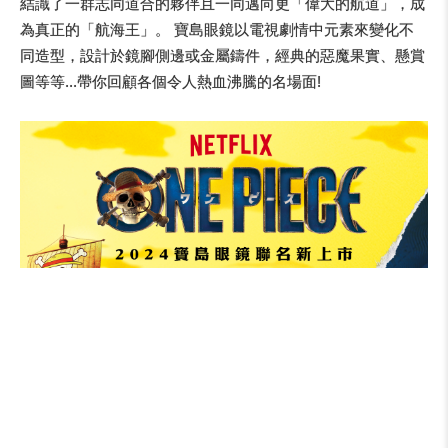
結識了一群志同道合的夥伴且一同邁向更「偉大的航道」，成
為真正的「航海王」。 寶島眼鏡以電視劇情中元素來變化不
同造型，設計於鏡腳側邊或金屬鑄件，經典的惡魔果實、懸賞
圖等等...帶你回顧各個令人熱血沸騰的名場面!