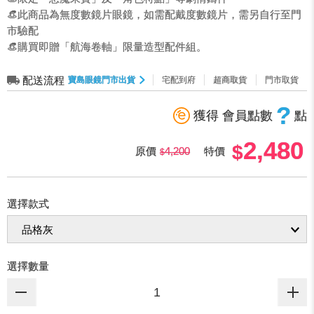
👒此商品為無度數鏡片眼鏡，如需配戴度數鏡片，需另自行至門
市驗配
👒購買即贈「航海卷軸」限量造型配件組。
配送流程
寶島眼鏡門市出貨
宅配到府
超商取貨
門市取貨
?
獲得 會員點數
點
2,480
原價
4,200
特價
選擇款式
選擇數量