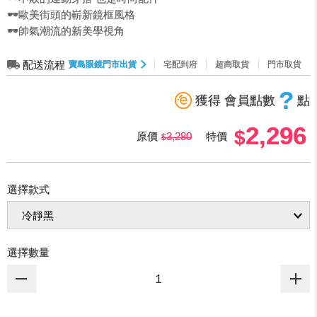
🕶️歐美街頭的嶄新鏡框風格
🕶️帥氣潮流的新美學視角
配送流程
寶島眼鏡門市出貨
宅配到府
超商取貨
門市取貨
?
獲得 會員點數
點
2,296
原價
3,280
特價
選擇款式
選擇數量