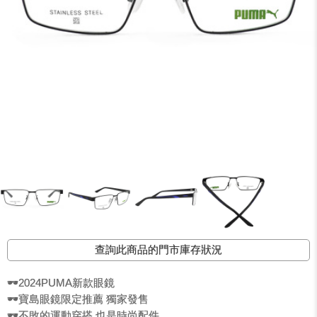
查詢此商品的門市庫存狀況
🕶️2024PUMA新款眼鏡
🕶️寶島眼鏡限定推薦 獨家發售
🕶️不敗的運動穿搭 也是時尚配件