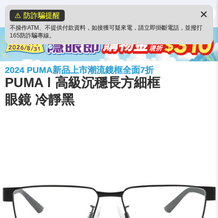
✕
⚠️ 防詐騙提醒
不操作ATM、不提供付款資料，如接獲可疑來電，請立即掛斷電話，並撥打
165防詐騙專線。
2024 PUMA新品上市潮流鏡框全面7折
PUMA l 高級沉穩長方細框
眼鏡 冷靜黑